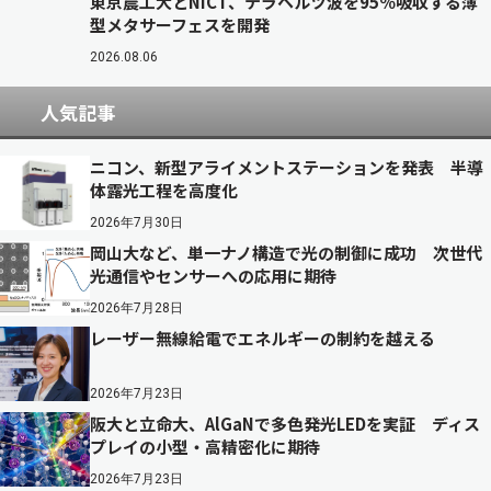
東京農工大とNICT、テラヘルツ波を95％吸収する薄
型メタサーフェスを開発
2026.08.06
人気記事
ニコン、新型アライメントステーションを発表 半導
体露光工程を高度化
2026年7月30日
岡山大など、単一ナノ構造で光の制御に成功 次世代
光通信やセンサーへの応用に期待
2026年7月28日
レーザー無線給電でエネルギーの制約を越える
2026年7月23日
阪大と立命大、AlGaNで多色発光LEDを実証 ディス
プレイの小型・高精密化に期待
2026年7月23日