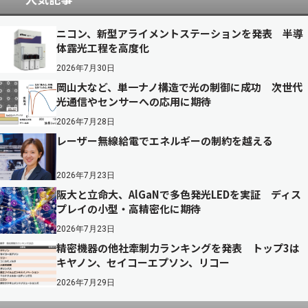
ニコン、新型アライメントステーションを発表 半導
体露光工程を高度化
2026年7月30日
岡山大など、単一ナノ構造で光の制御に成功 次世代
光通信やセンサーへの応用に期待
2026年7月28日
レーザー無線給電でエネルギーの制約を越える
2026年7月23日
阪大と立命大、AlGaNで多色発光LEDを実証 ディス
プレイの小型・高精密化に期待
2026年7月23日
精密機器の他社牽制力ランキングを発表 トップ3は
キヤノン、セイコーエプソン、リコー
2026年7月29日