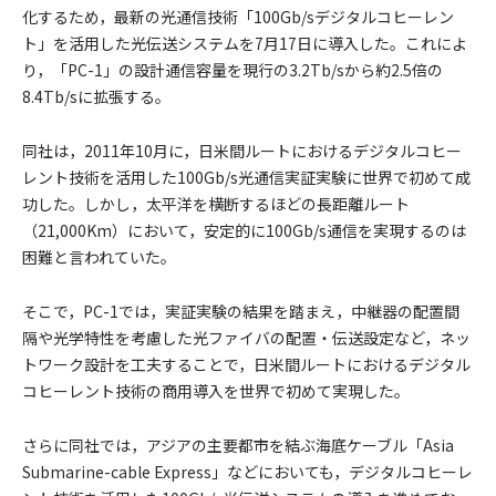
化するため，最新の光通信技術「100Gb/sデジタルコヒーレン
ト」を活用した光伝送システムを7月17日に導入した。これによ
り，「PC-1」の設計通信容量を現行の3.2Tb/sから約2.5倍の
8.4Tb/sに拡張する。
同社は，2011年10月に，日米間ルートにおけるデジタルコヒー
レント技術を活用した100Gb/s光通信実証実験に世界で初めて成
功した。しかし，太平洋を横断するほどの長距離ルート
（21,000Km）において，安定的に100Gb/s通信を実現するのは
困難と言われていた。
そこで，PC-1では，実証実験の結果を踏まえ，中継器の配置間
隔や光学特性を考慮した光ファイバの配置・伝送設定など，ネッ
トワーク設計を工夫することで，日米間ルートにおけるデジタル
コヒーレント技術の商用導入を世界で初めて実現した。
さらに同社では，アジアの主要都市を結ぶ海底ケーブル「Asia
Submarine-cable Express」などにおいても，デジタルコヒーレ