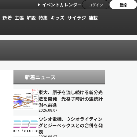
イベントカレンダー
ログイン
登録
新着
主張
解説
特集
キッズ
サイラジ
連載
新着ニュース
東大、原子を流し続ける新分光
法を開発 光格子時計の連続計
測へ前進
2026.08.07
ウシオ電機、ウシオライティン
グとジーベックスとの合併を発
表