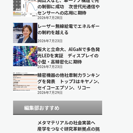
岡山大など、単一ナノ構造で光
の制御に成功 次世代光通信や
センサーへの応用に期待
2026年7月28日
レーザー無線給電でエネルギー
の制約を越える
2026年7月23日
阪大と立命大、AlGaNで多色発
光LEDを実証 ディスプレイの
小型・高精密化に期待
2026年7月23日
精密機器の他社牽制力ランキン
グを発表 トップ3はキヤノン、
セイコーエプソン、リコー
2026年7月29日
編集部おすすめ
メタマテリアルの社会実装へ
産学をつなぐ研究革新拠点の挑