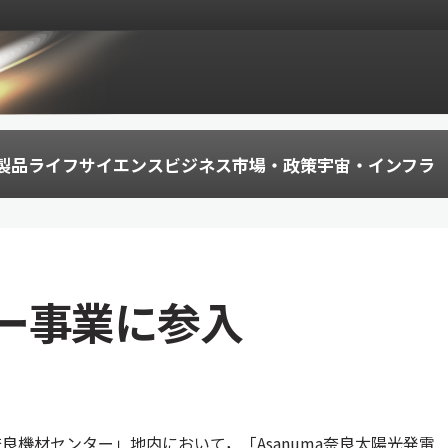
製品
ライフサイエンス
ビジネス
市場・政策
宇宙・インフラ
ー事業に参入
機材センター」地内において，「Asanuma奈良太陽光発電