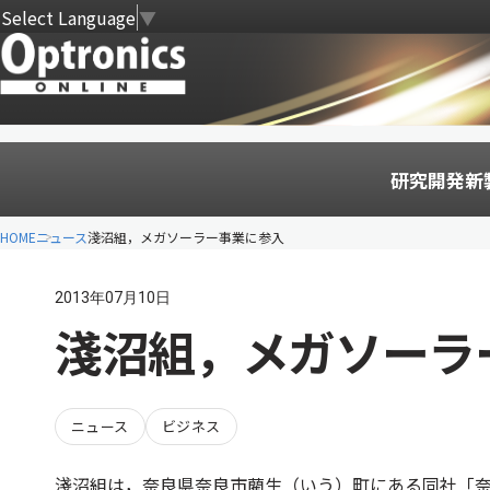
Select Language
▼
研究開発
新
HOME
ニュース
淺沼組，メガソーラー事業に参入
2013年07月10日
淺沼組，メガソーラ
ニュース
ビジネス
淺沼組は，奈良県奈良市藺生（いう）町にある同社「奈良