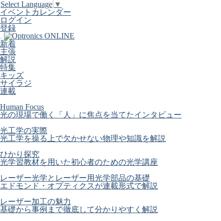
Select Language
▼
イベントカレンダー
ログイン
登録
新着
主張
解説
特集
キッズ
サイラジ
連載
Human Focus
光の現場で働く「人」に焦点を当てたインタビュー
光工学の実際
光工学を操る上で欠かせない物理や知識を解説
ひかり探究
光学習教材を用いた初心者のための光学講座
レーザー光学とレーザー用光学部品の基礎
エドモンド・オプティクスが連載形式で解説
レーザー加工の魅力
基礎から事例まで徹底して分かりやすく解説