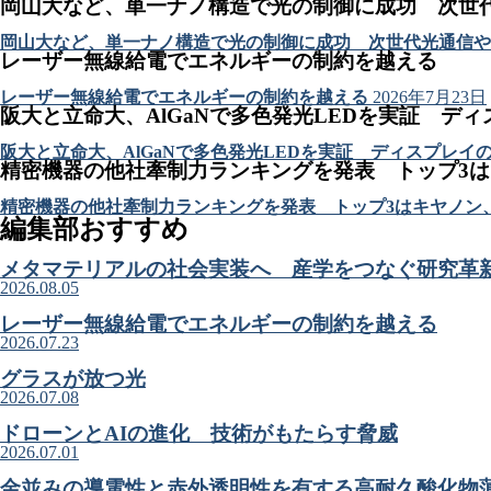
岡山大など、単一ナノ構造で光の制御に成功 次世
岡山大など、単一ナノ構造で光の制御に成功 次世代光通信や
レーザー無線給電でエネルギーの制約を越える
レーザー無線給電でエネルギーの制約を越える
2026年7月23日
阪大と立命大、AlGaNで多色発光LEDを実証 デ
阪大と立命大、AlGaNで多色発光LEDを実証 ディスプレイ
精密機器の他社牽制力ランキングを発表 トップ3
精密機器の他社牽制力ランキングを発表 トップ3はキヤノン
編集部おすすめ
メタマテリアルの社会実装へ 産学をつなぐ研究革
2026.08.05
レーザー無線給電でエネルギーの制約を越える
2026.07.23
グラスが放つ光
2026.07.08
ドローンとAIの進化 技術がもたらす脅威
2026.07.01
金並みの導電性と赤外透明性を有する高耐久酸化物