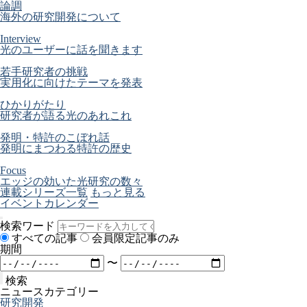
論調
海外の研究開発について
Interview
光のユーザーに話を聞きます
若手研究者の挑戦
実用化に向けたテーマを発表
ひかりがたり
研究者が語る光のあれこれ
発明・特許のこぼれ話
発明にまつわる特許の歴史
Focus
エッジの効いた光研究の数々
連載シリーズ一覧
もっと見る
イベントカレンダー
検索ワード
すべての記事
会員限定記事のみ
期間
〜
検索
ニュースカテゴリー
研究開発