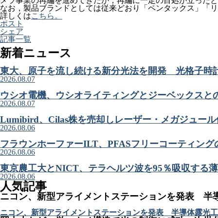
メラ事業の再編を進めてきたが，再編に一定の目処が立ったと
なお，製品ブランドとしては従来どおり「ペンタックス」「リ
詳しくは
こちら。
ポスト
シェア
記事一覧
新着ニュース
東大、原子を流し続ける新分光法を開発 光格子時
2026.08.07
ウシオ電機、ウシオライティングとジーベックスと
2026.08.07
Lumibird、Cilas株を売却しレーザー・メガジュ
2026.08.06
フラウンホーファーILT、PFASフリーコーティン
2026.08.06
東京農工大とNICT、テラヘルツ波を95％吸収する
2026.08.06
人気記事
ニコン、新型アライメントステーションを発表 半
ニコン、新型アライメントステーションを発表 半導体露光工