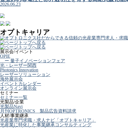
2026.06.23
オプトキャリア
展示会/イベント
OPIE
ー 量子イノベーションフェア
光・レーザー関西
Photonics Innovation
レーザーソリューション
海外展示会
イベントカレンダー
オンライン展示会
セミナー
セミナー一覧
光製品/企業
光製品Navi
月刊OPTRONICS 製品広告資料請求
人材/事業継承
光産業専門求職・求人ナビ「オプトキャリア」
光産業に特化した事業継承コンサルティング