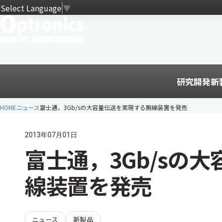
Select Language
▼
研究開発
新
HOME
ニュース
富士通，3Gb/sの大容量伝送を実現する無線装置を発売
2013年07月01日
富士通，3Gb/sの
線装置を発売
ニュース
新製品