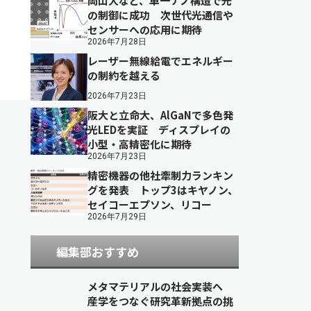
岡山大など、単一ナノ構造で光
の制御に成功 次世代光通信や
センサーへの応用に期待
2026年7月28日
レーザー無線給電でエネルギー
の制約を越える
2026年7月23日
阪大と立命大、AlGaNで多色発
光LEDを実証 ディスプレイの
小型・高精密化に期待
2026年7月23日
精密機器の他社牽制力ランキン
グを発表 トップ3はキヤノン、
セイコーエプソン、リコー
2026年7月29日
編集部おすすめ
メタマテリアルの社会実装へ
産学をつなぐ研究革新拠点の挑