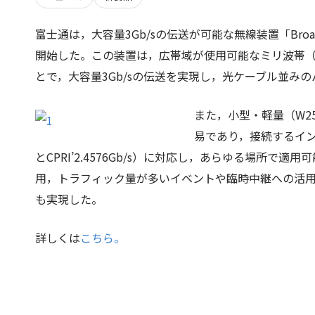
富士通は，大容量3Gb/sの伝送が可能な無線装置「Bro
開始した。この装置は，広帯域が使用可能なミリ波帯（E
とで，大容量3Gb/sの伝送を実現し，光ケーブル並み
また，小型・軽量（W25
易であり，接続するインタフ
とCPRI’2.4576Gb/s）に対応し，あらゆる場所
用，トラフィック量が多いイベントや臨時中継への活用
も実現した。
詳しくは
こちら。