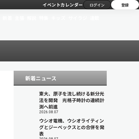
イベントカレンダー
ログイン
登録
新着
主張
解説
特集
キッズ
サイラジ
連載
新着ニュース
東大、原子を流し続ける新分光
法を開発 光格子時計の連続計
測へ前進
2026.08.07
ウシオ電機、ウシオライティン
グとジーベックスとの合併を発
表