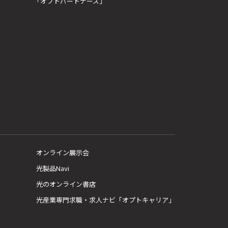
「オプトパートナーズ」
オンライン展示会
光製品Navi
光のオンライン書店
光産業専門求職・求人ナビ「オプトキャリア」