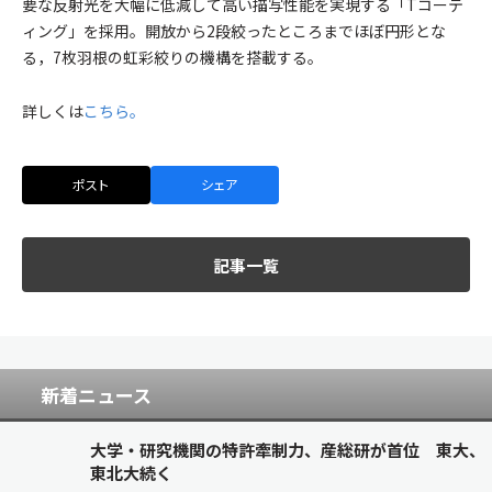
要な反射光を大幅に低減して高い描写性能を実現する「Tコーテ
ィング」を採用。開放から2段絞ったところまでほぼ円形とな
る，7枚羽根の虹彩絞りの機構を搭載する。
詳しくは
こちら。
ポスト
シェア
記事一覧
新着ニュース
大学・研究機関の特許牽制力、産総研が首位 東大、
東北大続く