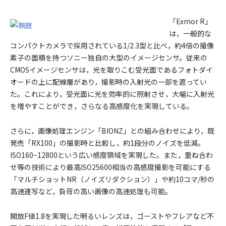
「Exmor R」
は，一般的な
コンパクトカメラで採用されている1/2.3型と比べ，約4倍の撮像
素子の面積を持つソニー独自の大型のイメージセンサ。従来の
CMOSイメージセンサは，光を取りこむ受光面であるフォトダイ
オードの上に配線層があり，撮影時の入射光の一部を遮ってい
た。これにより，受光面に光を効率的に照射させ，大幅に入射光
を増やすことができ，さらなる高感度化を実現している。
さらに，画像処理エンジン「BIONZ」との組み合わせにより，既
発売「RX100」の撮影時と比較し，約1段分のノイズを低減。
ISO160~12800という広い感度領域を実現した。また，重ね合わ
せ等の技術により最高ISO25600相当の高感度撮影を可能にする
「マルチショットNR（ノイズリダクション）」や約10コマ/秒の
高速連写など，負荷の高い画像の高速処理も可能。
開放F値1.8を実現した明るいレンズは，ゴーストやフレアなど不