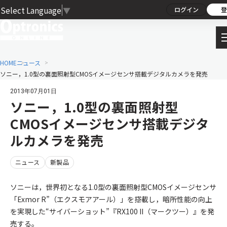
Select Language
▼
ログイン
登
HOME
ニュース
ソニー，1.0型の裏面照射型CMOSイメージセンサ搭載デジタルカメラを発売
2013年07月01日
ソニー，1.0型の裏面照射型
CMOSイメージセンサ搭載デジタ
ルカメラを発売
ニュース
新製品
ソニーは，世界初となる1.0型の裏面照射型CMOSイメージセンサ
「Exmor R”（エクスモアアール）」を搭載し，暗所性能の向上
を実現した“サイバーショット”『RX100 II（マークツー）』を発
売する。