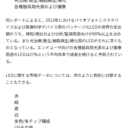
光治療/衛生/細胞再生/硬化
各種器具用光源および撮像
同レポートによると，2013年におけるバイオフォトニクスデバ
イスおよび医療科学デバイス用のパッケージ化LEDの世界の支出
額のうち，検知/検出および分析/監視用途向けが60%以上を占め
ている。また光治療/衛生/細胞再生/硬化用のLEDがそれに次ぐも
のとなっている。エンドユーザ向けの各種器具用光源および撮像
用途のLEDは27%という平均年率で成長を続けると予測されてい
る。
LEDに関する市場データについては，次のように色別に分類する
こともできる。
赤
緑
青
白
多色/多チップ構成
UVその他