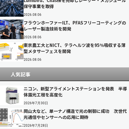
Lumibird、Cilas株を売却しレーザー・メガジュール
保守事業を取得
2026.08.06
フラウンホーファーILT、PFASフリーコーティングの
レーザー製造技術を開発
2026.08.06
東京農工大とNICT、テラヘルツ波を95％吸収する薄
型メタサーフェスを開発
2026.08.06
人気記事
ニコン、新型アライメントステーションを発表 半導
体露光工程を高度化
2026年7月30日
岡山大など、単一ナノ構造で光の制御に成功 次世代
光通信やセンサーへの応用に期待
2026年7月28日