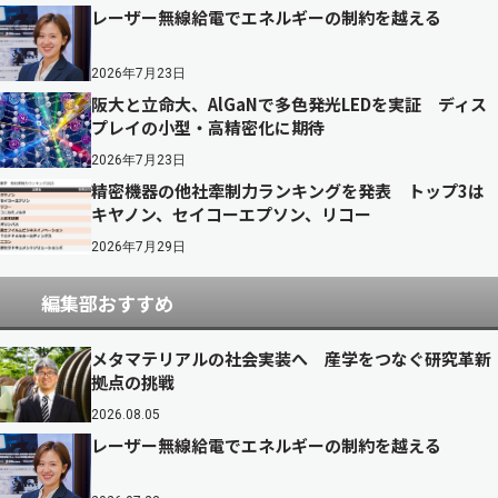
レーザー無線給電でエネルギーの制約を越える
2026年7月23日
阪大と立命大、AlGaNで多色発光LEDを実証 ディス
プレイの小型・高精密化に期待
2026年7月23日
精密機器の他社牽制力ランキングを発表 トップ3は
キヤノン、セイコーエプソン、リコー
2026年7月29日
編集部おすすめ
メタマテリアルの社会実装へ 産学をつなぐ研究革新
拠点の挑戦
2026.08.05
レーザー無線給電でエネルギーの制約を越える