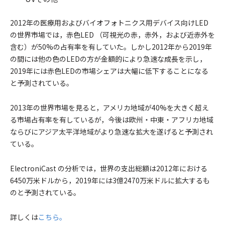
2012年の医療用およびバイオフォトニクス用デバイス向けLED
の世界市場では，赤色LED （可視光の赤，赤外，および近赤外を
含む）が50%の占有率を有していた。しかし2012年から2019年
の間には他の色のLEDの方が金額的により急速な成長を示し，
2019年には赤色LEDの市場シェアは大幅に低下することになる
と予測されている。
2013年の世界市場を見ると，アメリカ地域が40%を大きく超え
る市場占有率を有しているが，今後は欧州・中東・アフリカ地域
ならびにアジア太平洋地域がより急速な拡大を遂げると予測され
ている。
ElectroniCast の分析では，世界の支出総額は2012年における
6450万米ドルから，2019年には3億2470万米ドルに拡大するも
のと予測されている。
詳しくは
こちら。