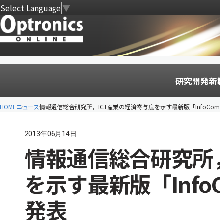
Select Language
▼
研究開発
新
HOME
ニュース
情報通信総合研究所，ICT産業の経済寄与度を示す最新版「InfoCom
2013年06月14日
情報通信総合研究所，
を示す最新版「Info
発表