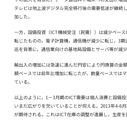
テレビは地上波デジタル完全移行後の需要低迷が継続し
加した。
一方，設備投資（ICT機械受注（民需））は減少ペー
転じたものの，電子計算機，通信機が減少に転じ，3期
巡を背景に，通信業向けの基地局設備とサーバ等が減
輸出入の増加には急速に進んだ円安により円換算の金
額ベースでは前年比増加に転じたが，数量ベースではマ
ている。
以上のように，1－3月期のICT需要は個人消費と設備
いまだ広がりを欠いていることが伺える。2013年4-6
が期待される。これはICT在庫の調整が進展し，生産