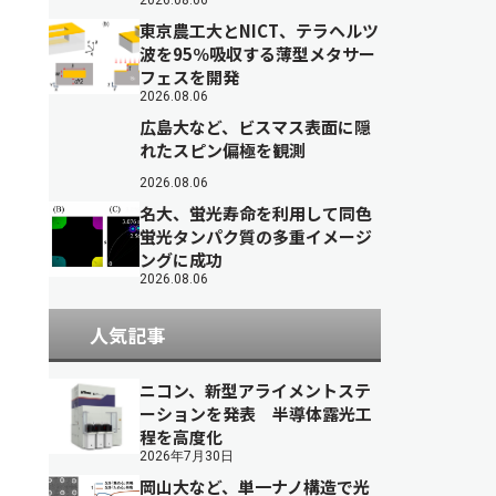
2026.08.06
東京農工大とNICT、テラヘルツ
波を95％吸収する薄型メタサー
フェスを開発
2026.08.06
広島大など、ビスマス表面に隠
れたスピン偏極を観測
2026.08.06
名大、蛍光寿命を利用して同色
蛍光タンパク質の多重イメージ
ングに成功
2026.08.06
人気記事
ニコン、新型アライメントステ
ーションを発表 半導体露光工
程を高度化
2026年7月30日
岡山大など、単一ナノ構造で光