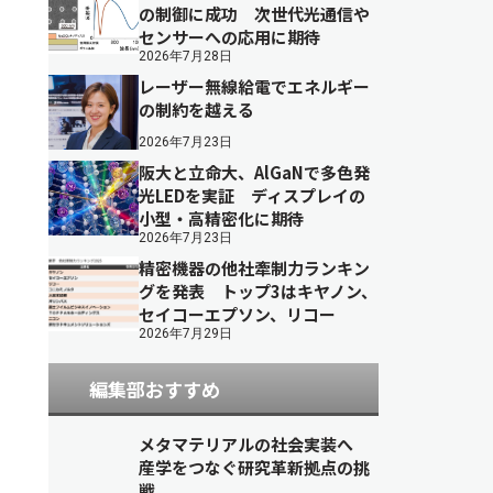
の制御に成功 次世代光通信や
センサーへの応用に期待
2026年7月28日
レーザー無線給電でエネルギー
の制約を越える
2026年7月23日
阪大と立命大、AlGaNで多色発
光LEDを実証 ディスプレイの
小型・高精密化に期待
2026年7月23日
精密機器の他社牽制力ランキン
グを発表 トップ3はキヤノン、
セイコーエプソン、リコー
2026年7月29日
編集部おすすめ
メタマテリアルの社会実装へ
産学をつなぐ研究革新拠点の挑
戦