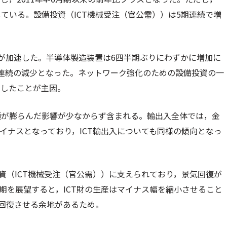
ている。設備投資（ICT機械受注（官公需））は5期連続で増
スが加速した。半導体製造装置は6四半期ぶりにわずかに増加に
連続の減少となった。ネットワーク強化のための設備投資の一
少したことが主因。
額が膨らんだ影響が少なからず含まれる。輸出入全体では，金
イナスとなっており，ICT輸出入についても同様の傾向となっ
投資（ICT機械受注（官公需））に支えられており，景気回復が
月期を展望すると，ICT財の生産はマイナス幅を縮小させること
を回復させる余地があるため。