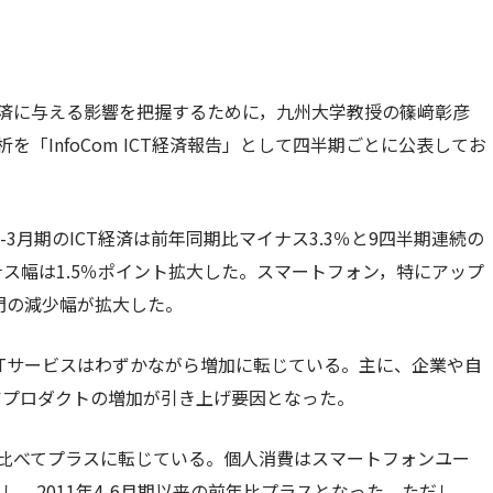
経済に与える影響を把握するために，九州大学教授の篠﨑彰彦
を「InfoCom ICT経済報告」として四半期ごとに公表してお
1-3月期のICT経済は前年同期比マイナス3.3％と9四半期連続の
ス幅は1.5％ポイント拡大した。スマートフォン，特にアップ
部門の減少幅が拡大した。
CTサービスはわずかながら増加に転じている。主に、企業や自
アプロダクトの増加が引き上げ要因となった。
に比べてプラスに転じている。個人消費はスマートフォンユー
，2011年4-6月期以来の前年比プラスとなった。ただし，