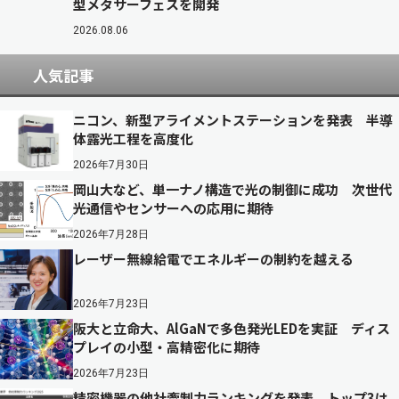
型メタサーフェスを開発
2026.08.06
人気記事
ニコン、新型アライメントステーションを発表 半導
体露光工程を高度化
2026年7月30日
岡山大など、単一ナノ構造で光の制御に成功 次世代
光通信やセンサーへの応用に期待
2026年7月28日
レーザー無線給電でエネルギーの制約を越える
2026年7月23日
阪大と立命大、AlGaNで多色発光LEDを実証 ディス
プレイの小型・高精密化に期待
2026年7月23日
精密機器の他社牽制力ランキングを発表 トップ3は