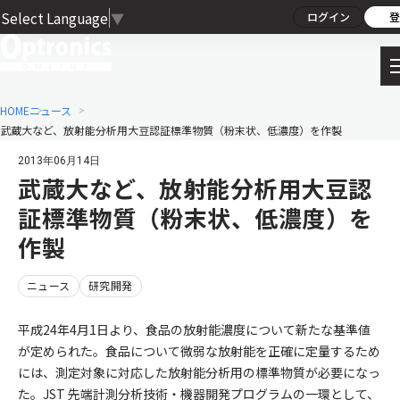
Select Language
▼
ログイン
登
HOME
ニュース
武蔵大など、放射能分析用大豆認証標準物質（粉末状、低濃度）を作製
2013年06月14日
武蔵大など、放射能分析用大豆認
証標準物質（粉末状、低濃度）を
作製
ニュース
研究開発
平成24年4月1日より、食品の放射能濃度について新たな基準値
が定められた。食品について微弱な放射能を正確に定量するため
には、測定対象に対応した放射能分析用の標準物質が必要になっ
た。JST 先端計測分析技術・機器開発プログラムの一環として、