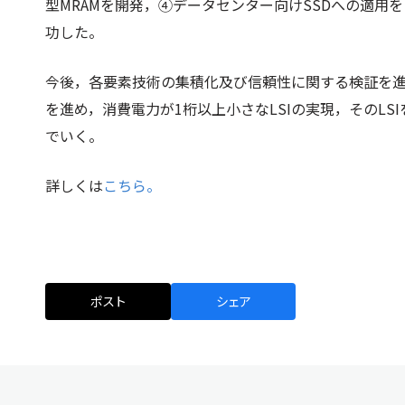
型MRAMを開発，④データセンター向けSSDへの適
功した。
今後，各要素技術の集積化及び信頼性に関する検証を
を進め，消費電力が1桁以上小さなLSIの実現，そのL
でいく。
詳しくは
こちら。
ポスト
シェア