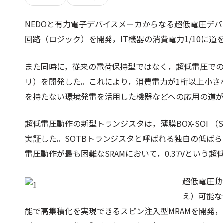
NEDOと有力電子デバイスメーカからなる超低電圧デ
回路（ロジック）を開発，IT機器の消費電力1/10に道を
また同時に，従来の電荷保持型ではなく，超低電圧で
リ）を開発した。これにより，消費電力が1桁以上小さな
を持たない環境発電を活用した機器などへの応用の道
超低電圧動作の新型トランジスタは，薄膜BOX-SOI （S
実証した。SOTBトランジスタと呼ばれる独自の低ば
電圧動作が最も困難なSRAMにおいて，0.37Vという
超低電圧動
え）可能な
能で高集積化を実現できるスピン注入型MRAMを開発