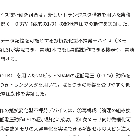
バイス技術研究組合は，新しいトランジスタ構造を用いた集積
開く，0.37V（従来の1/3）の超低電圧での動作を実証した。
のデータ記憶を可能とする抵抗変化型不揮発デバイス（メモ
LSIが実現でき，電池1本でも長期間動作できる機器や，電池
が開ける。
OTB） を用いた2MビットSRAMの超低電圧（0.37V）動作を
らつきトランジスタを用いて，ばらつきの影響を受けやすく低
超低電圧動作を実証した。
作の抵抗変化型不揮発デバイスは，①再構成（論理の組み換
低電圧動作LSIの超小型化に成功，②1次メモリ向け微細化可
，③混載メモリの大容量化を実現できる4値/セルのスピン注入