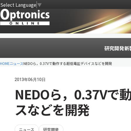
Select Language
▼
研究開発
新
HOME
ニュース
NEDOら，0.37Vで動作する超低電圧デバイスなどを開発
2013年06月10日
NEDOら，0.37V
スなどを開発
ニュース
研究開発