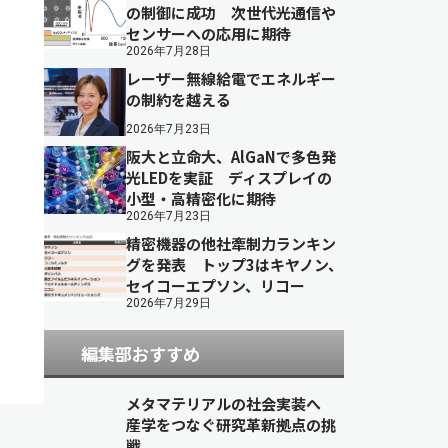
の制御に成功 次世代光通信や
センサーへの応用に期待
2026年7月28日
レーザー無線給電でエネルギー
の制約を越える
2026年7月23日
阪大と立命大、AlGaNで多色発
光LEDを実証 ディスプレイの
小型・高精密化に期待
2026年7月23日
精密機器の他社牽制力ランキン
グを発表 トップ3はキヤノン、
セイコーエプソン、リコー
2026年7月29日
編集部おすすめ
メタマテリアルの社会実装へ
産学をつなぐ研究革新拠点の挑
戦