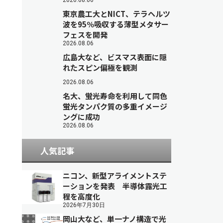
2026.08.06
東京農工大とNICT、テラヘルツ
波を95％吸収する薄型メタサー
フェスを開発
2026.08.06
広島大など、ビスマス表面に隠
れたスピン偏極を観測
2026.08.06
名大、蛍光寿命を利用して同色
蛍光タンパク質の多重イメージ
ングに成功
2026.08.06
人気記事
ニコン、新型アライメントステ
ーションを発表 半導体露光工
程を高度化
2026年7月30日
岡山大など、単一ナノ構造で光