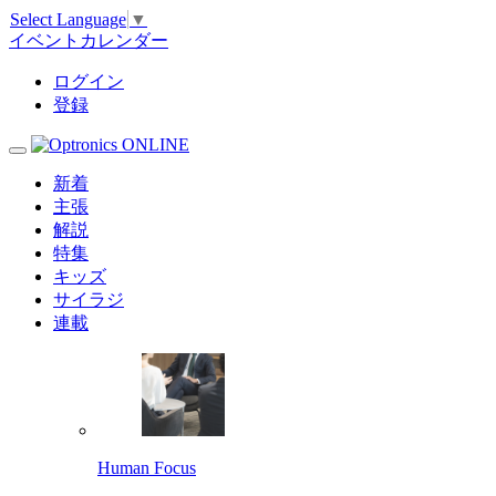
Select Language
▼
イベントカレンダー
ログイン
登録
新着
主張
解説
特集
キッズ
サイラジ
連載
Human Focus