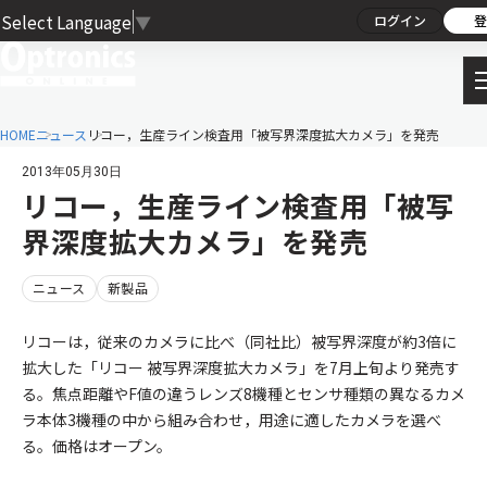
Select Language
▼
ログイン
登
HOME
ニュース
リコー，生産ライン検査用「被写界深度拡大カメラ」を発売
2013年05月30日
リコー，生産ライン検査用「被写
界深度拡大カメラ」を発売
ニュース
新製品
リコーは，従来のカメラに比べ（同社比）被写界深度が約3倍に
拡大した「リコー 被写界深度拡大カメラ」を7月上旬より発売す
る。焦点距離やF値の違うレンズ8機種とセンサ種類の異なるカメ
ラ本体3機種の中から組み合わせ，用途に適したカメラを選べ
る。価格はオープン。