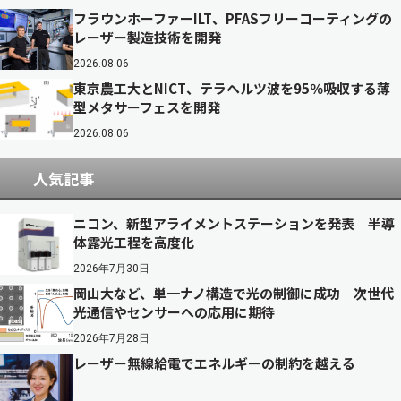
フラウンホーファーILT、PFASフリーコーティングの
レーザー製造技術を開発
2026.08.06
東京農工大とNICT、テラヘルツ波を95％吸収する薄
型メタサーフェスを開発
2026.08.06
人気記事
ニコン、新型アライメントステーションを発表 半導
体露光工程を高度化
2026年7月30日
岡山大など、単一ナノ構造で光の制御に成功 次世代
光通信やセンサーへの応用に期待
2026年7月28日
レーザー無線給電でエネルギーの制約を越える