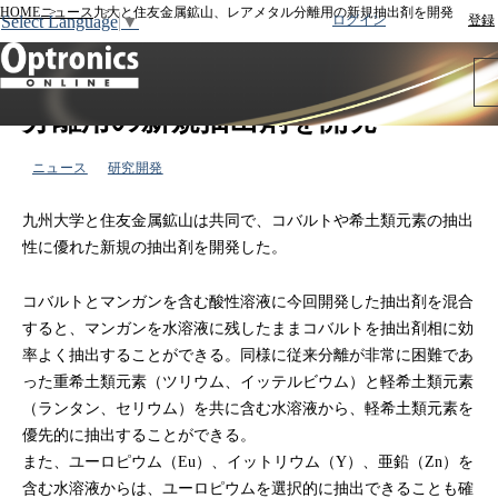
HOME
ニュース
九大と住友金属鉱山、レアメタル分離用の新規抽出剤を開発
Select Language
▼
ログイン
登録
2013年05月20日
九大と住友金属鉱山、レアメタル
分離用の新規抽出剤を開発
ニュース
研究開発
九州大学と住友金属鉱山は共同で、コバルトや希土類元素の抽出
性に優れた新規の抽出剤を開発した。
コバルトとマンガンを含む酸性溶液に今回開発した抽出剤を混合
すると、マンガンを水溶液に残したままコバルトを抽出剤相に効
率よく抽出することができる。同様に従来分離が非常に困難であ
った重希土類元素（ツリウム、イッテルビウム）と軽希土類元素
（ランタン、セリウム）を共に含む水溶液から、軽希土類元素を
優先的に抽出することができる。
また、ユーロピウム（Eu）、イットリウム（Y）、亜鉛（Zn）を
含む水溶液からは、ユーロピウムを選択的に抽出できることも確