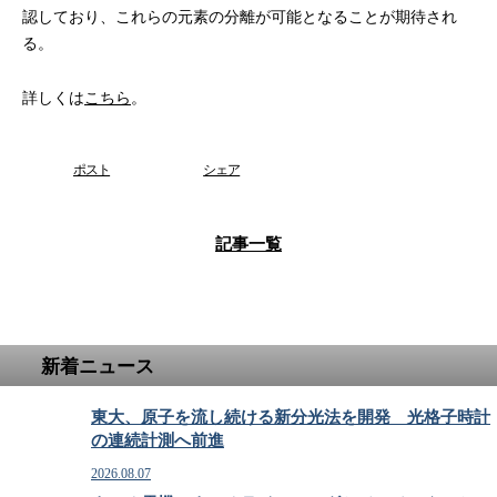
認しており、これらの元素の分離が可能となることが期待され
る。
詳しくは
こちら
。
ポスト
シェア
記事一覧
新着ニュース
東大、原子を流し続ける新分光法を開発 光格子時計
の連続計測へ前進
2026.08.07