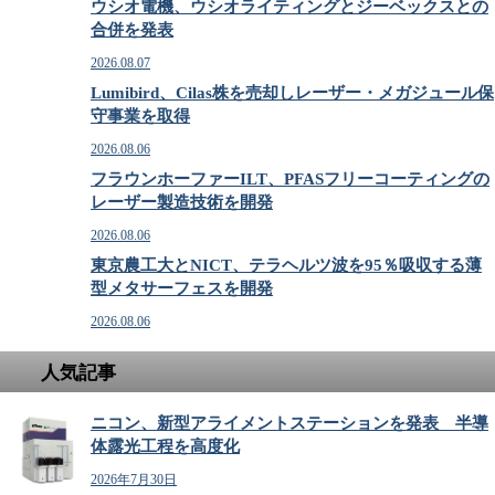
ウシオ電機、ウシオライティングとジーベックスとの
合併を発表
2026.08.07
Lumibird、Cilas株を売却しレーザー・メガジュール保
守事業を取得
2026.08.06
フラウンホーファーILT、PFASフリーコーティングの
レーザー製造技術を開発
2026.08.06
東京農工大とNICT、テラヘルツ波を95％吸収する薄
型メタサーフェスを開発
2026.08.06
人気記事
ニコン、新型アライメントステーションを発表 半導
体露光工程を高度化
2026年7月30日