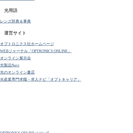
光用語
レンズ辞典＆事典
運営サイト
オプトロニクス社ホームページ
WEBジャーナル「OPTRONICS ONLINE」
オンライン展示会
光製品Navi
光のオンライン書店
光産業専門求職・求人ナビ「オプトキャリア」