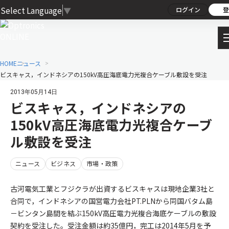
Select Language
▼
ログイン
登
HOME
ニュース
ビスキャス，インドネシアの150kV高圧海底電力光複合ケーブル敷設を受注
2013年05月14日
ビスキャス，インドネシアの
150kV高圧海底電力光複合ケーブ
ル敷設を受注
ニュース
ビジネス
市場・政策
古河電気工業とフジクラが出資するビスキャスは現地企業3社と
合同で，インドネシアの国営電力会社PT.PLNから同国バタム島
－ビンタン島間を結ぶ150kV高圧電力光複合海底ケーブルの敷設
契約を受注した。受注金額は約35億円，完工は2014年5月を予