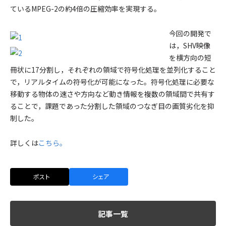
ているMPEG-2の約4倍の圧縮効率を実現する。
今回の開発で
は，SHV映像
を横方向の短
冊状に17分割し，それぞれの領域で符号化処理を並列化すること
で，リアルタイムの符号化が可能になった。符号化処理に必要な
移動する物体の速さや方向など動き情報を複数の領域間で共有す
ることで，課題であった分割した領域のつなぎ目の画質劣化を抑
制した。
詳しくは
こちら。
ポスト
シェア
記事一覧