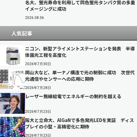
名大、蛍光寿命を利用して同色蛍光タンパク質の多重
イメージングに成功
2026.08.06
人気記事
ニコン、新型アライメントステーションを発表 半導
体露光工程を高度化
2026年7月30日
岡山大など、単一ナノ構造で光の制御に成功 次世代
光通信やセンサーへの応用に期待
2026年7月28日
レーザー無線給電でエネルギーの制約を越える
2026年7月23日
阪大と立命大、AlGaNで多色発光LEDを実証 ディス
プレイの小型・高精密化に期待
2026年7月23日