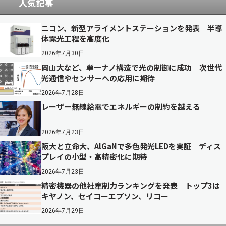
人気記事
ニコン、新型アライメントステーションを発表 半導
体露光工程を高度化
2026年7月30日
岡山大など、単一ナノ構造で光の制御に成功 次世代
光通信やセンサーへの応用に期待
2026年7月28日
レーザー無線給電でエネルギーの制約を越える
2026年7月23日
阪大と立命大、AlGaNで多色発光LEDを実証 ディス
プレイの小型・高精密化に期待
2026年7月23日
精密機器の他社牽制力ランキングを発表 トップ3は
キヤノン、セイコーエプソン、リコー
2026年7月29日