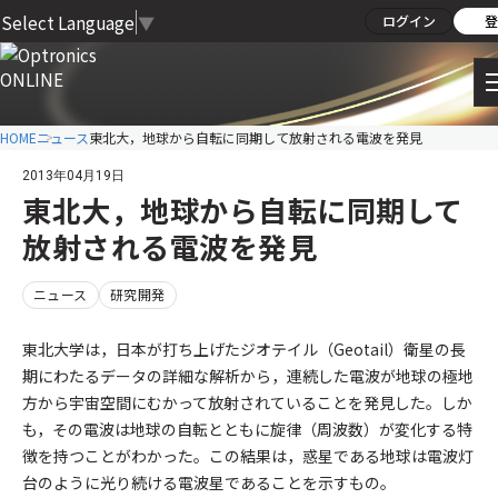
Select Language
▼
ログイン
登
HOME
ニュース
東北大，地球から自転に同期して放射される電波を発見
2013年04月19日
東北大，地球から自転に同期して
放射される電波を発見
ニュース
研究開発
東北大学は，日本が打ち上げたジオテイル（Geotail）衛星の長
期にわたるデータの詳細な解析から，連続した電波が地球の極地
方から宇宙空間にむかって放射されていることを発見した。しか
も，その電波は地球の自転とともに旋律（周波数）が変化する特
徴を持つことがわかった。この結果は，惑星である地球は電波灯
台のように光り続ける電波星であることを示すもの。