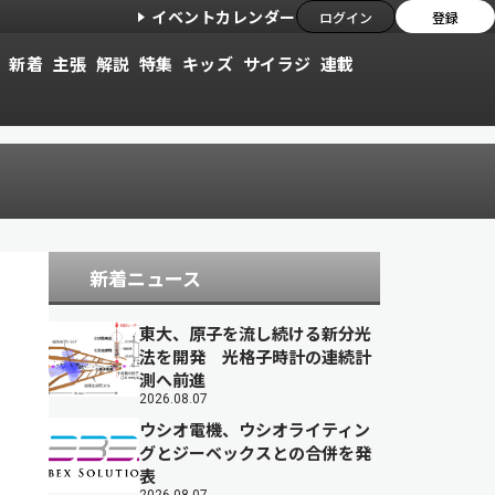
イベントカレンダー
ログイン
登録
新着
主張
解説
特集
キッズ
サイラジ
連載
新着ニュース
東大、原子を流し続ける新分光
法を開発 光格子時計の連続計
測へ前進
2026.08.07
ウシオ電機、ウシオライティン
グとジーベックスとの合併を発
表