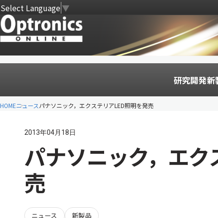
Select Language
▼
研究開発
新
HOME
ニュース
パナソニック，エクステリアLED照明を発売
2013年04月18日
パナソニック，エク
売
ニュース
新製品