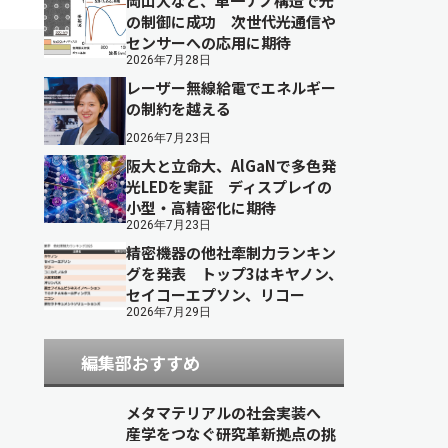
岡山大など、単一ナノ構造で光
の制御に成功 次世代光通信や
センサーへの応用に期待
2026年7月28日
レーザー無線給電でエネルギー
の制約を越える
2026年7月23日
阪大と立命大、AlGaNで多色発
光LEDを実証 ディスプレイの
小型・高精密化に期待
2026年7月23日
精密機器の他社牽制力ランキン
グを発表 トップ3はキヤノン、
セイコーエプソン、リコー
2026年7月29日
編集部おすすめ
メタマテリアルの社会実装へ
産学をつなぐ研究革新拠点の挑