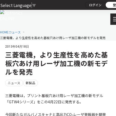
Select Language
▼
ログイン
登
HOME
ニュース
三菱電機，より生産性を高めた基板穴あけ用レーザ加工機の新モデルを発売
2013年04月18日
三菱電機，より生産性を高めた基
板穴あけ用レーザ加工機の新モデ
ルを発売
ニュース
新製品
三菱電機は，プリント基板穴あけ用レーザ加工機の新モデル
「GTW4シリーズ」をこの4月22日に発売する。
今回新たなガルバノスキャナと高出力CO
レーザ発振器を開発
2