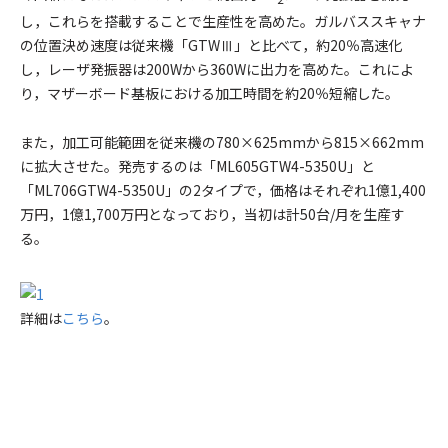
し，これらを搭載することで生産性を高めた。ガルバススキャナ
の位置決め速度は従来機「GTWⅢ」と比べて，約20％高速化
し，レーザ発振器は200Wから360Wに出力を高めた。これによ
り，マザーボード基板における加工時間を約20％短縮した。
また，加工可能範囲を従来機の780×625mmから815×662mm
に拡大させた。発売するのは「ML605GTW4-5350U」と
「ML706GTW4-5350U」の2タイプで，価格はそれぞれ1億1,400
万円，1億1,700万円となっており，当初は計50台/月を生産す
る。
詳細は
こちら
。