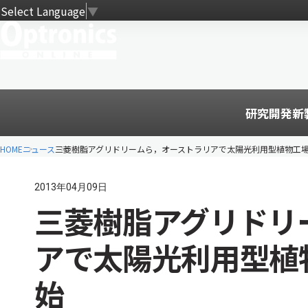
Select Language
▼
研究開発
新
HOME
ニュース
三菱樹脂アグリドリームら，オーストラリアで太陽光利用型植物工
2013年04月09日
三菱樹脂アグリドリ
アで太陽光利用型植
始