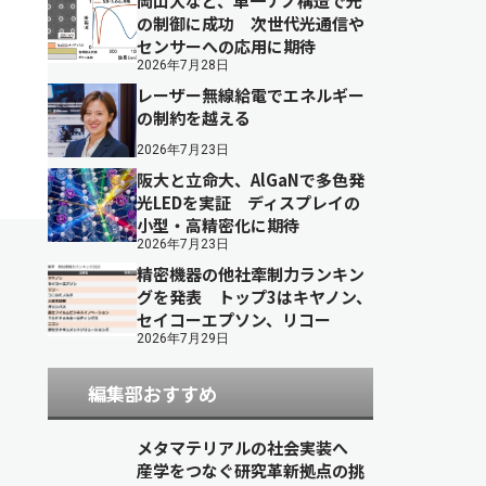
岡山大など、単一ナノ構造で光
の制御に成功 次世代光通信や
センサーへの応用に期待
2026年7月28日
レーザー無線給電でエネルギー
の制約を越える
2026年7月23日
阪大と立命大、AlGaNで多色発
光LEDを実証 ディスプレイの
小型・高精密化に期待
2026年7月23日
精密機器の他社牽制力ランキン
グを発表 トップ3はキヤノン、
セイコーエプソン、リコー
2026年7月29日
編集部おすすめ
メタマテリアルの社会実装へ
産学をつなぐ研究革新拠点の挑