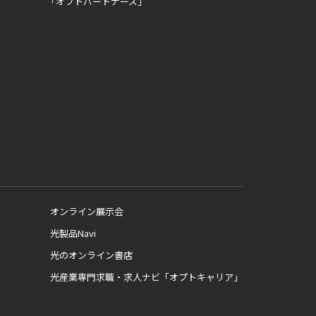
「オプトパートナーズ」
オンライン展示会
光製品Navi
光のオンライン書店
光産業専門求職・求人ナビ「オプトキャリア」