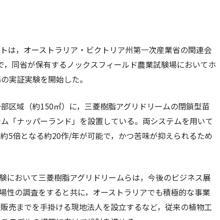
ートは，オーストラリア・ビクトリア州第一次産業省の関連会
ty, Ltd.と共同で，同省が保有するノックスフィールド農業試験場においてホ
場の実証実験を開始した。
部区域（約150㎡）に，三菱樹脂アグリドリームの閉鎖型苗
テム「ナッパーランド」を設置している。両システムを用いて
約5倍となる約20作/年が可能で，かつ苦味が抑えられるため
験において三菱樹脂アグリドリームらは，今後のビジネス展
場性の調査をすると共に，オーストラリアでも積極的な事業
，販売までを手掛ける現地法人を設立するなど，従来の植物工