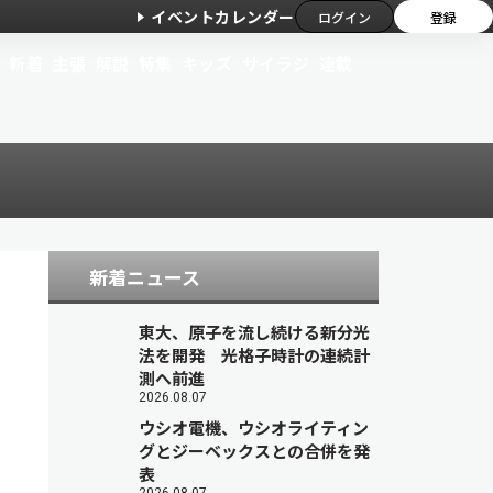
イベントカレンダー
ログイン
登録
新着
主張
解説
特集
キッズ
サイラジ
連載
新着ニュース
東大、原子を流し続ける新分光
法を開発 光格子時計の連続計
測へ前進
2026.08.07
ウシオ電機、ウシオライティン
グとジーベックスとの合併を発
表