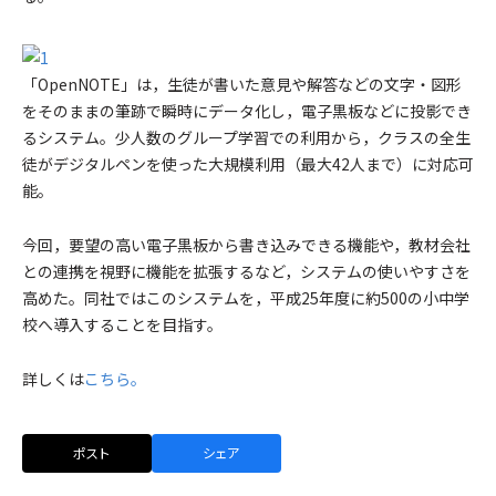
「OpenNOTE」は，生徒が書いた意見や解答などの文字・図形
をそのままの筆跡で瞬時にデータ化し，電子黒板などに投影でき
るシステム。少人数のグループ学習での利用から，クラスの全生
徒がデジタルペンを使った大規模利用（最大42人まで）に対応可
能。
今回，要望の高い電子黒板から書き込みできる機能や，教材会社
との連携を視野に機能を拡張するなど，システムの使いやすさを
高めた。同社ではこのシステムを，平成25年度に約500の小中学
校へ導入することを目指す。
詳しくは
こちら。
ポスト
シェア