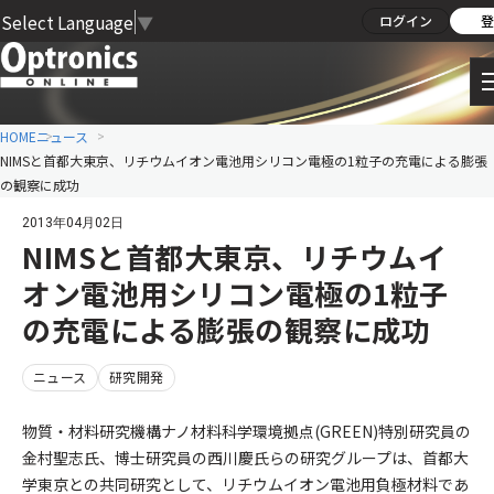
Select Language
▼
ログイン
登
HOME
ニュース
NIMSと首都大東京、リチウムイオン電池用シリコン電極の1粒子の充電による膨張
の観察に成功
2013年04月02日
NIMSと首都大東京、リチウムイ
オン電池用シリコン電極の1粒子
の充電による膨張の観察に成功
ニュース
研究開発
物質・材料研究機構ナノ材料科学環境拠点(GREEN)特別研究員の
金村聖志氏、博士研究員の西川慶氏らの研究グループは、首都大
学東京との共同研究として、リチウムイオン電池用負極材料であ