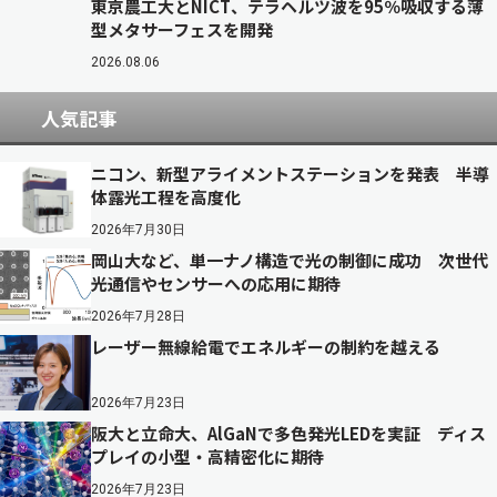
東京農工大とNICT、テラヘルツ波を95％吸収する薄
型メタサーフェスを開発
2026.08.06
人気記事
ニコン、新型アライメントステーションを発表 半導
体露光工程を高度化
2026年7月30日
岡山大など、単一ナノ構造で光の制御に成功 次世代
光通信やセンサーへの応用に期待
2026年7月28日
レーザー無線給電でエネルギーの制約を越える
2026年7月23日
阪大と立命大、AlGaNで多色発光LEDを実証 ディス
プレイの小型・高精密化に期待
2026年7月23日