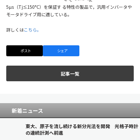
5µs（Tj≤150°C）を保証す る特性の製品で，汎用インバータや
モータドライブ用に適している。
詳しくは
こちら。
ポスト
シェア
記事一覧
新着ニュース
東大、原子を流し続ける新分光法を開発 光格子時計
の連続計測へ前進