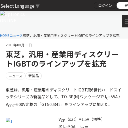
Select Language
▼
ログイン
登
HOME
ニュース
東芝，汎用・産業用ディスクリートIGBTのラインアップを拡充
2013年03月30日
東芝，汎用・産業用ディスクリー
トIGBTのラインアップを拡充
ニュース
新製品
東芝は，汎用・産業用のディスクリートIGBT第6世代ハードスイ
ッチシリーズの新製品として、TO-3P(N)パッ ケージで I
=55A /
C
V
=600V定格の「GT50J342」をラインアップに加えた。
CES
V
（sat）=1.5V（標準）
CE
@I
=50A、t
＝
C
sc