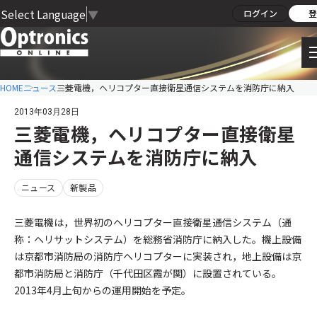
Select Language
▼
ログイン
登
HOME
ニュース
三菱電機，ヘリコプター直接衛星通信システムを消防庁に納入
2013年03月28日
三菱電機，ヘリコプター直接衛星
通信システムを消防庁に納入
ニュース
新製品
三菱電機は，世界初のヘリコプター直接衛星通信システム（通
称：ヘリサットシステム）を総務省消防庁に納入した。機上設備
は京都市消防局の消防庁ヘリコプターに実装され，地上設備は京
都市消防局と消防庁（千代田区霞が関）に設置されている。
2013年4月上旬からの運用開始を予定。