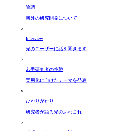
論調
海外の研究開発について
Interview
光のユーザーに話を聞きます
若手研究者の挑戦
実用化に向けたテーマを発表
ひかりがたり
研究者が語る光のあれこれ