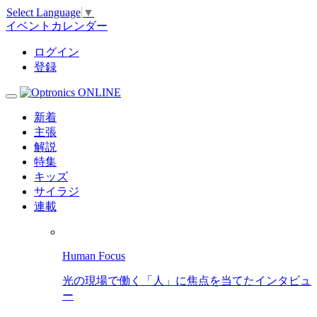
Select Language
▼
イベントカレンダー
ログイン
登録
新着
主張
解説
特集
キッズ
サイラジ
連載
Human Focus
光の現場で働く「人」に焦点を当てたインタビュ
ー