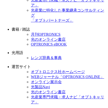
光産業専門求職・求人ナビ「オプトキャリ
ア」
光産業に特化した事業継承コンサルティン
グ
「オプトパートナーズ」
書籍 / 雑誌
月刊OPTRONICS
光のオンライン書店
OPTRONICS eBOOK
光用語
レンズ辞典＆事典
運営サイト
オプトロニクス社ホームページ
WEBジャーナル「OPTRONICS ONLINE」
オンライン展示会
光製品Navi
光のオンライン書店
光産業専門求職・求人ナビ「オプトキャリ
ア」