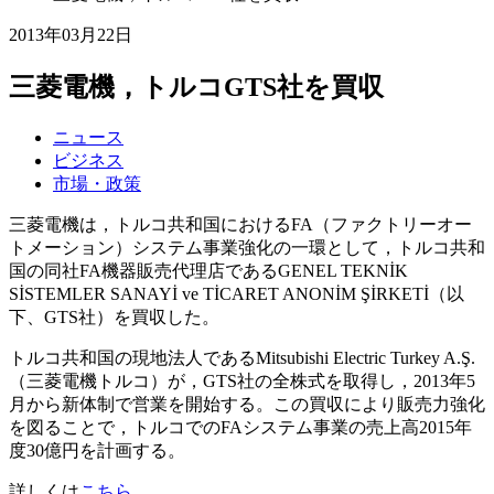
2013年03月22日
三菱電機，トルコGTS社を買収
ニュース
ビジネス
市場・政策
三菱電機は，トルコ共和国におけるFA（ファクトリーオー
トメーション）システム事業強化の一環として，トルコ共和
国の同社FA機器販売代理店であるGENEL TEKNİK
SİSTEMLER SANAYİ ve TİCARET ANONİM ŞİRKETİ（以
下、GTS社）を買収した。
トルコ共和国の現地法人であるMitsubishi Electric Turkey A.Ş.
（三菱電機トルコ）が，GTS社の全株式を取得し，2013年5
月から新体制で営業を開始する。この買収により販売力強化
を図ることで，トルコでのFAシステム事業の売上高2015年
度30億円を計画する。
詳しくは
こちら。