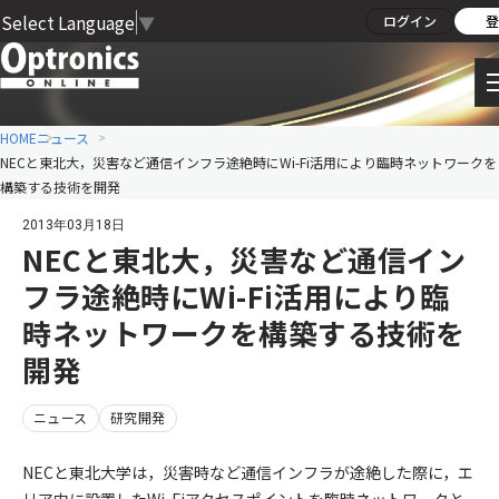
Select Language
▼
ログイン
登
HOME
ニュース
NECと東北大，災害など通信インフラ途絶時にWi-Fi活用により臨時ネットワークを
構築する技術を開発
2013年03月18日
NECと東北大，災害など通信イン
フラ途絶時にWi-Fi活用により臨
時ネットワークを構築する技術を
開発
ニュース
研究開発
NECと東北大学は，災害時など通信インフラが途絶した際に，エ