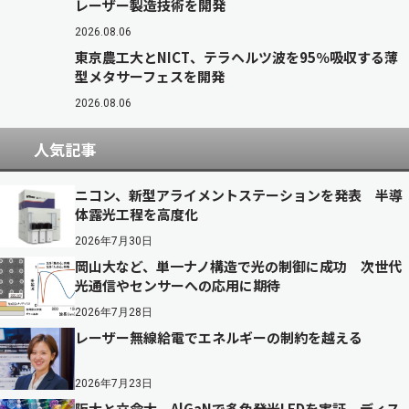
レーザー製造技術を開発
2026.08.06
東京農工大とNICT、テラヘルツ波を95％吸収する薄
型メタサーフェスを開発
2026.08.06
人気記事
ニコン、新型アライメントステーションを発表 半導
体露光工程を高度化
2026年7月30日
岡山大など、単一ナノ構造で光の制御に成功 次世代
光通信やセンサーへの応用に期待
2026年7月28日
レーザー無線給電でエネルギーの制約を越える
2026年7月23日
阪大と立命大、AlGaNで多色発光LEDを実証 ディス