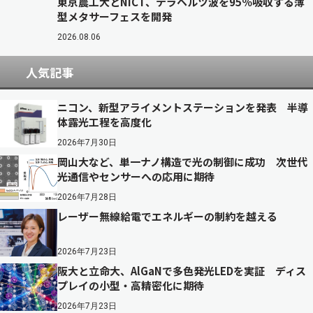
東京農工大とNICT、テラヘルツ波を95％吸収する薄
型メタサーフェスを開発
2026.08.06
人気記事
ニコン、新型アライメントステーションを発表 半導
体露光工程を高度化
2026年7月30日
岡山大など、単一ナノ構造で光の制御に成功 次世代
光通信やセンサーへの応用に期待
2026年7月28日
レーザー無線給電でエネルギーの制約を越える
2026年7月23日
阪大と立命大、AlGaNで多色発光LEDを実証 ディス
プレイの小型・高精密化に期待
2026年7月23日