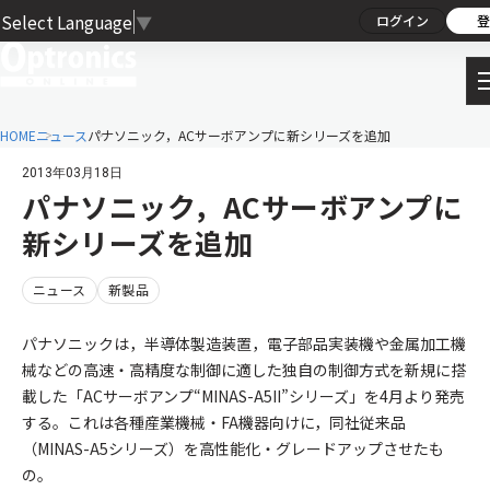
Select Language
▼
ログイン
登
HOME
ニュース
パナソニック，ACサーボアンプに新シリーズを追加
2013年03月18日
パナソニック，ACサーボアンプに
新シリーズを追加
ニュース
新製品
パナソニックは，半導体製造装置，電子部品実装機や金属加工機
械などの高速・高精度な制御に適した独自の制御方式を新規に搭
載した「ACサーボアンプ“MINAS-A5II”シリーズ」を4月より発売
する。これは各種産業機械・FA機器向けに，同社従来品
（MINAS-A5シリーズ）を高性能化・グレードアップさせたも
の。