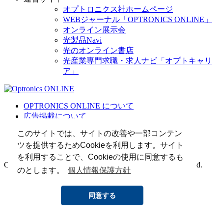
オプトロニクス社ホームページ
WEBジャーナル「OPTRONICS ONLINE」
オンライン展示会
光製品Navi
光のオンライン書店
光産業専門求職・求人ナビ「オプトキャリ
ア」
OPTRONICS ONLINE について
広告掲載について
運営会社
このサイトでは、サイトの改善や一部コンテン
個人情報
ツを提供するためCookieを利用します。サイト
光関連リンク集
を利用することで、Cookieの使用に同意するも
Copyright (C) 2025 The Optronics Co., Ltd. All rights reserved.
のとします。
個人情報保護方針
同意する