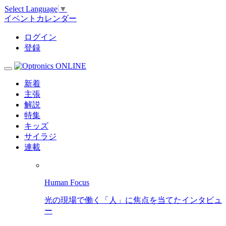
Select Language
▼
イベントカレンダー
ログイン
登録
新着
主張
解説
特集
キッズ
サイラジ
連載
Human Focus
光の現場で働く「人」に焦点を当てたインタビュ
ー