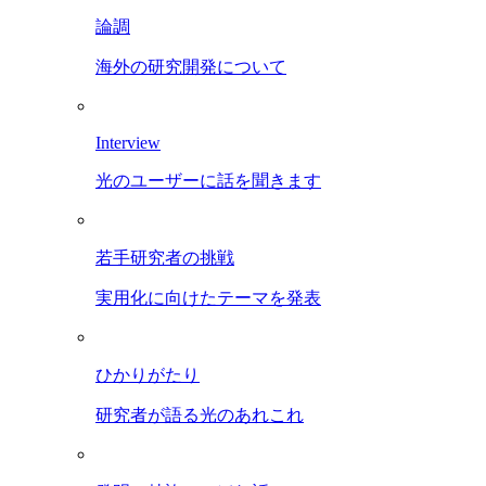
論調
海外の研究開発について
Interview
光のユーザーに話を聞きます
若手研究者の挑戦
実用化に向けたテーマを発表
ひかりがたり
研究者が語る光のあれこれ