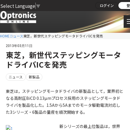
Select Language
▼
ログイン
登
HOME
ニュース
東芝，新世代ステッピングモータドライバICを発売
2013年03月11日
東芝，新世代ステッピングモータ
ドライバICを発売
ニュース
新製品
東芝は，ステッピングモータドライバの新製品として，業界初と
なる高耐圧BiCD 0.13µmプロセス採用のステッピングモータド
ライバを製品化した。1.5Aから5Aまでのモータ駆動電流対応し
た3シリーズ・6製品の量産を順次開始する。
新シリーズの最上位製品は，世界