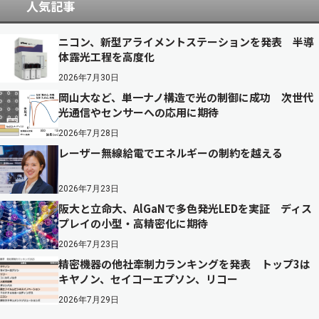
人気記事
ニコン、新型アライメントステーションを発表 半導
体露光工程を高度化
2026年7月30日
岡山大など、単一ナノ構造で光の制御に成功 次世代
光通信やセンサーへの応用に期待
2026年7月28日
レーザー無線給電でエネルギーの制約を越える
2026年7月23日
阪大と立命大、AlGaNで多色発光LEDを実証 ディス
プレイの小型・高精密化に期待
2026年7月23日
精密機器の他社牽制力ランキングを発表 トップ3は
キヤノン、セイコーエプソン、リコー
2026年7月29日