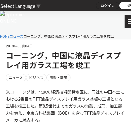
Select Language
▼
ログイン
登
HOME
ニュース
コーニング，中国に液晶ディスプレイ用ガラス工場を竣工
2013年03月04日
コーニング，中国に液晶ディスプ
レイ用ガラス工場を竣工
ニュース
ビジネス
市場・政策
米コーニングは，北京の経済技術開発地区に，同社の中国本土に
おける2番目のTFT液晶ディスプレイ用ガラス基板の工場となる
工場を竣工した。第8.5世代までのガラスの溶融，成形，加工能
力を備え，京東方科技集団（BOE）を含むTFT液晶ディスプレイ
メーカに対応する。