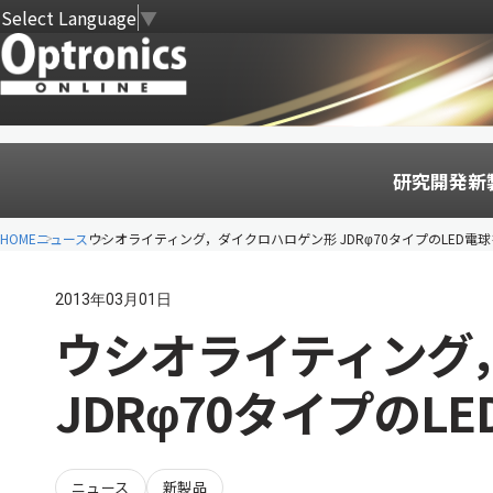
Select Language
▼
研究開発
新
HOME
ニュース
ウシオライティング，ダイクロハロゲン形 JDRφ70タイプのLED電
2013年03月01日
ウシオライティング
JDRφ70タイプのL
ニュース
新製品