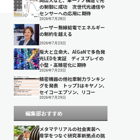
岡山大など、単一ナノ構造で光
の制御に成功 次世代光通信や
センサーへの応用に期待
2026年7月28日
レーザー無線給電でエネルギー
の制約を越える
2026年7月23日
阪大と立命大、AlGaNで多色発
光LEDを実証 ディスプレイの
小型・高精密化に期待
2026年7月23日
精密機器の他社牽制力ランキン
グを発表 トップ3はキヤノン、
セイコーエプソン、リコー
2026年7月29日
編集部おすすめ
メタマテリアルの社会実装へ
産学をつなぐ研究革新拠点の挑