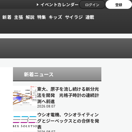
イベントカレンダー
ログイン
登録
新着
主張
解説
特集
キッズ
サイラジ
連載
新着ニュース
東大、原子を流し続ける新分光
法を開発 光格子時計の連続計
測へ前進
2026.08.07
ウシオ電機、ウシオライティン
グとジーベックスとの合併を発
表