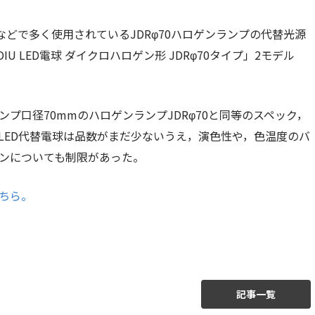
どで多く使用されているJDRφ70ハロゲンランプの代替光源
 LED電球 ダイクロハロゲン形 JDRφ70タイプ」2モデル
ンプ口径70mmのハロゲンランプJDRφ70と同等のスペック，
LED代替電球は品数がまだ少ないうえ，演色性や，色温度のバ
ンについても制限があった。
ちら。
記事一覧