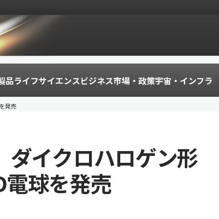
製品
ライフサイエンス
ビジネス
市場・政策
宇宙・インフラ
球を発売
，ダイクロハロゲン形
ED電球を発売