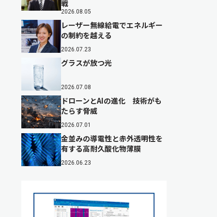
戦
2026.08.05
レーザー無線給電でエネルギー
の制約を越える
2026.07.23
グラスが放つ光
2026.07.08
ドローンとAIの進化 技術がも
たらす脅威
2026.07.01
金並みの導電性と赤外透明性を
有する高耐久酸化物薄膜
2026.06.23