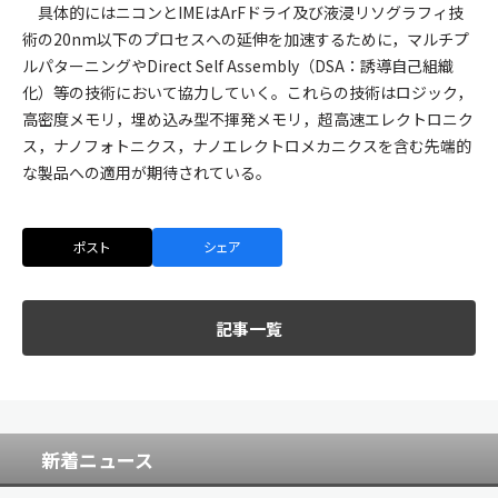
具体的にはニコンとIMEはArFドライ及び液浸リソグラフィ技
術の20nm以下のプロセスへの延伸を加速するために，マルチプ
ルパターニングやDirect Self Assembly（DSA：誘導自己組織
化）等の技術において協力していく。これらの技術はロジック，
高密度メモリ，埋め込み型不揮発メモリ，超高速エレクトロニク
ス，ナノフォトニクス，ナノエレクトロメカニクスを含む先端的
な製品への適用が期待されている。
ポスト
シェア
記事一覧
新着ニュース