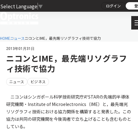
Select Language
▼
ログイン
登
HOME
ニュース
ニコンとIME，最先端リソグラフィ技術で協力
2013年01月31日
ニコンとIME，最先端リソグラフ
ィ技術で協力
ニュース
ビジネス
ニコンはシンガポール科学技術研究庁A*STARの先端的半導体
研究機関・Institute of Microelectronics（IME）と，最先端光
リソグラフィ技術における協力関係を構築すると発表した。この
協力は共同の研究機関を今後両者で立ち上げることも含むものと
している。