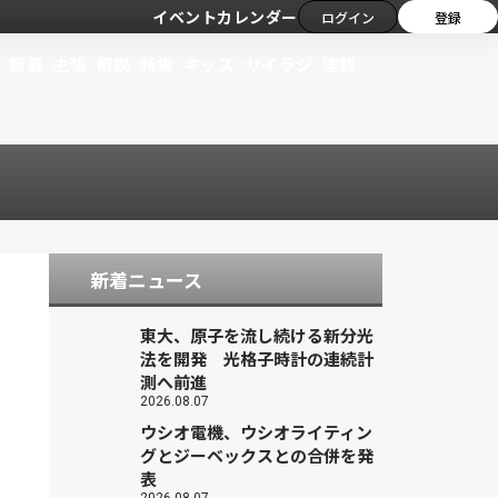
イベントカレンダー
ログイン
登録
新着
主張
解説
特集
キッズ
サイラジ
連載
新着ニュース
東大、原子を流し続ける新分光
法を開発 光格子時計の連続計
測へ前進
2026.08.07
ウシオ電機、ウシオライティン
グとジーベックスとの合併を発
表