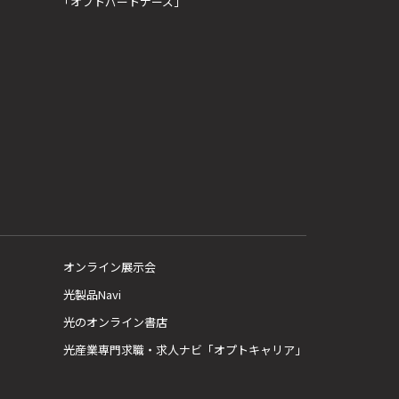
「オプトパートナーズ」
オンライン展示会
光製品Navi
光のオンライン書店
光産業専門求職・求人ナビ「オプトキャリア」