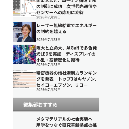
岡山大など、単一ナノ構造で光
の制御に成功 次世代光通信や
センサーへの応用に期待
2026年7月28日
レーザー無線給電でエネルギー
の制約を越える
2026年7月23日
阪大と立命大、AlGaNで多色発
光LEDを実証 ディスプレイの
小型・高精密化に期待
2026年7月23日
精密機器の他社牽制力ランキン
グを発表 トップ3はキヤノン、
セイコーエプソン、リコー
2026年7月29日
編集部おすすめ
メタマテリアルの社会実装へ
産学をつなぐ研究革新拠点の挑