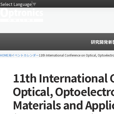
Select Language
▼
研究開発
新
HOME
光イベントカレンダー
11th International Conference on Optical, Optoelect
11th International
Optical, Optoelectr
Materials and Appli