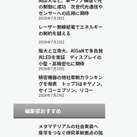
岡山大など、単一ナノ構造で光
の制御に成功 次世代光通信や
センサーへの応用に期待
2026年7月28日
レーザー無線給電でエネルギー
の制約を越える
2026年7月23日
阪大と立命大、AlGaNで多色発
光LEDを実証 ディスプレイの
小型・高精密化に期待
2026年7月23日
精密機器の他社牽制力ランキン
グを発表 トップ3はキヤノン、
セイコーエプソン、リコー
2026年7月29日
編集部おすすめ
メタマテリアルの社会実装へ
産学をつなぐ研究革新拠点の挑