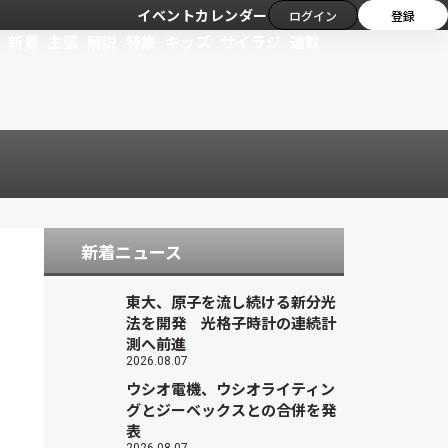
イベントカレンダー
ログイン
登録
新着
主張
解説
特集
キッズ
サイラジ
連載
新着ニュース
東大、原子を流し続ける新分光
法を開発 光格子時計の連続計
測へ前進
2026.08.07
ウシオ電機、ウシオライティン
グとジーベックスとの合併を発
表