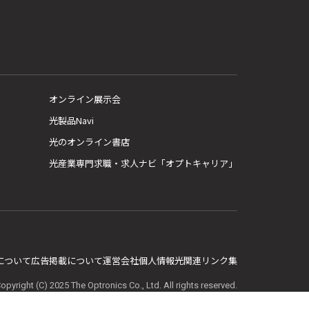
オンライン展示会
光製品Navi
光のオンライン書店
光産業専門求職・求人ナビ「オプトキャリア」
E について
広告掲載について
運営会社
個人情報
光関連リンク集
opyright (C) 2025 The Optronics Co., Ltd. All rights reserved.