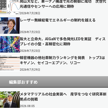
岡山大など、単一ナノ構造で光の制御に成功 次世代
光通信やセンサーへの応用に期待
2026年7月28日
レーザー無線給電でエネルギーの制約を越える
2026年7月23日
阪大と立命大、AlGaNで多色発光LEDを実証 ディス
プレイの小型・高精密化に期待
2026年7月23日
精密機器の他社牽制力ランキングを発表 トップ3は
キヤノン、セイコーエプソン、リコー
2026年7月29日
編集部おすすめ
メタマテリアルの社会実装へ 産学をつなぐ研究革新
拠点の挑戦
2026.08.05