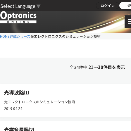
Select Language
▼
ログイン
登
HOME
連載シリーズ
光エレクトロニクスのシミュレーション技術
全34件中
21〜30件目を表示
光導波路⑴
光エレクトロニクスのシミュレーション技術
2019.04.24
光学多層膜⑵