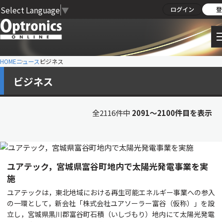
Select Language
▼
ログイン
登
HOME
ニュース
ビジネス
ビジネス
全2116件中
2091〜2100件目を表示
ユアテック，宮城県富谷町地内で太陽光発電事業を実
施
ユアテックは，東北地域における再生可能エネルギー事業への参入
の一環として，新会社「株式会社ユアソーラー富谷（仮称）」を設
立し，宮城県黒川郡富谷町石積（いしづもり）地内にて太陽光発電