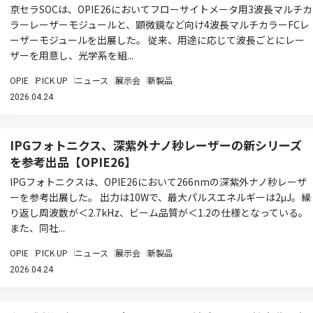
京セラSOCは、OPIE26においてフローサイトメータ用3波長マルチカ
ラーレーザーモジュールと、顕微鏡など向け4波長マルチカラーFCレ
ーザーモジュールを出展した。 従来、用途に応じて波長ごとにレー
ザーを用意し、光学系を組...
OPIE
PICK UP
ニュース
展示会
新製品
2026.04.24
IPGフォトニクス、深紫外ナノ秒レーザーの新シリーズ
を参考出品【OPIE26】
IPGフォトニクスは、OPIE26において266nmの深紫外ナノ秒レーザ
ーを参考出展した。 出力は10Wで、最大パルスエネルギーは2μJ。繰
り返し周波数が＜2.7kHz、ビーム品質が＜1.2の仕様となっている。
また、同社...
OPIE
PICK UP
ニュース
展示会
新製品
2026.04.24