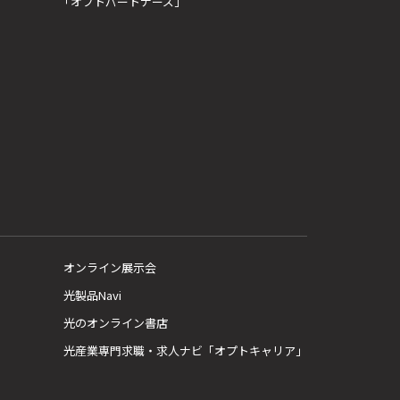
「オプトパートナーズ」
オンライン展示会
光製品Navi
光のオンライン書店
光産業専門求職・求人ナビ「オプトキャリア」