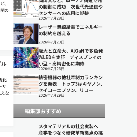
岡山大など、単一ナノ構造で光
ど、
の制御に成功 次世代光通信や
機関の
センサーへの応用に期待
2026年7月28日
レーザー無線給電でエネルギー
の制約を越える
2026年7月23日
阪大と立命大、AlGaNで多色発
光LEDを実証 ディスプレイの
ブル
小型・高精密化に期待
2026年7月23日
精密機器の他社牽制力ランキン
視化
グを発表 トップ3はキヤノン、
ーザ
セイコーエプソン、リコー
見えな
2026年7月29日
編集部おすすめ
メタマテリアルの社会実装へ
産学をつなぐ研究革新拠点の挑