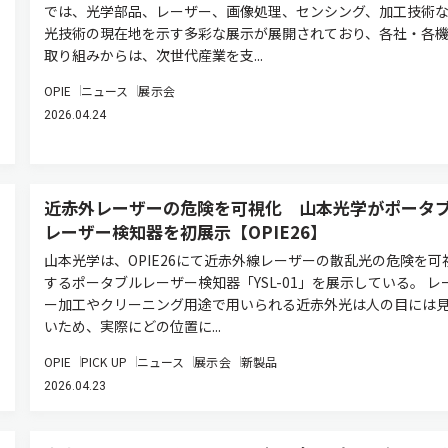
では、光学部品、レーザー、画像処理、センシング、加工技術な
光技術の現在地を示す多彩な展示が展開されており、各社・各
取り組みからは、次世代産業を支...
OPIE
ニュース
展示会
2026.04.24
近赤外レーザーの危険を可視化 山本光学がポータ
レーザー検知器を初展示【OPIE26】
山本光学は、OPIE26にて近赤外線レーザーの散乱光の危険を可
するポータブルレーザー検知器「YSL-01」を展示している。 レ
ー加工やクリーニング用途で用いられる近赤外光は人の目には
いため、実際にどの位置に...
OPIE
PICK UP
ニュース
展示会
新製品
2026.04.23