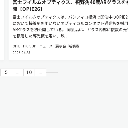
富士フイルムオプティクス、視野角40度ARグラスを
開【OPIE26】
富士フイルムオプティクスは、パシフィコ横浜で開催中のOPIE20
において接着剤を用いないオプティカルコンタクト導光板を採
ARグラスを初公開している。 同製品は、ガラス内部に複数の光
を積層した導光板を用い、映...
OPIE
PICK UP
ニュース
展示会
新製品
2026.04.23
5
...
10
...