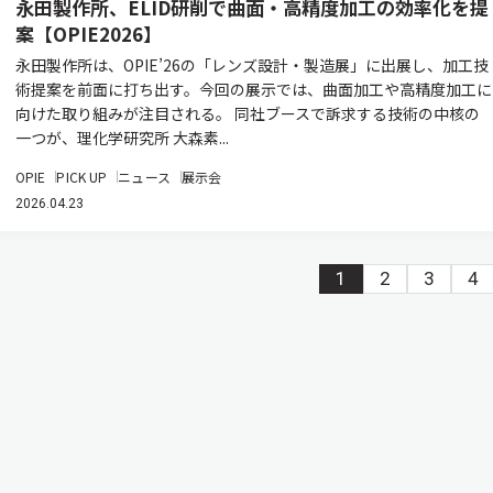
永田製作所、ELID研削で曲面・高精度加工の効率化を提
案【OPIE2026】
永田製作所は、OPIE’26の「レンズ設計・製造展」に出展し、加工技
術提案を前面に打ち出す。今回の展示では、曲面加工や高精度加工に
向けた取り組みが注目される。 同社ブースで訴求する技術の中核の
一つが、理化学研究所 大森素...
OPIE
PICK UP
ニュース
展示会
2026.04.23
1
2
3
4