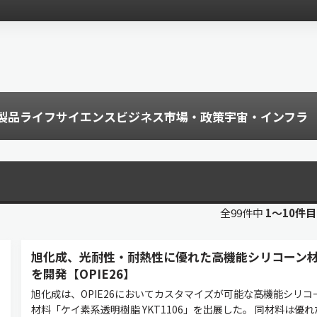
製品
ライフサイエンス
ビジネス
市場・政策
宇宙・インフラ
全99件中
1〜10件
旭化成、光耐性・耐熱性に優れた高機能シリコーン
を開発【OPIE26】
旭化成は、OPIE26においてカスタマイズが可能な高機能シリコ
材料「ケイ素系透明樹脂 YKT1106」を出展した。 同材料は優れ