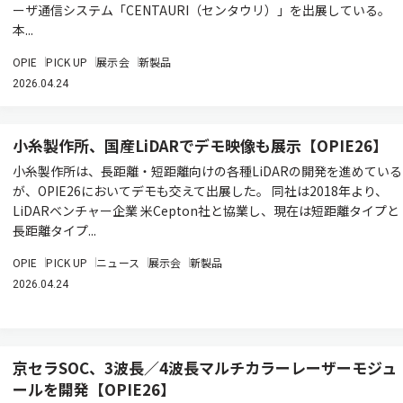
ーザ通信システム「CENTAURI（センタウリ）」を出展している。
本...
OPIE
PICK UP
展示会
新製品
2026.04.24
小糸製作所、国産LiDARでデモ映像も展示【OPIE26】
小糸製作所は、長距離・短距離向けの各種LiDARの開発を進めている
が、OPIE26においてデモも交えて出展した。 同社は2018年より、
LiDARベンチャー企業 米Cepton社と協業し、現在は短距離タイプと
長距離タイプ...
OPIE
PICK UP
ニュース
展示会
新製品
2026.04.24
京セラSOC、3波長／4波長マルチカラーレーザーモジュ
ールを開発【OPIE26】