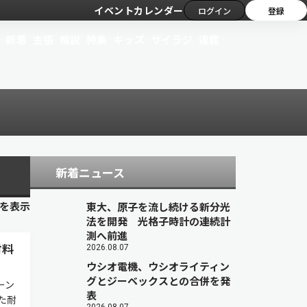
イベントカレンダー
ログイン
登録
新着
主張
解説
特集
キッズ
サイラジ
連載
新着ニュース
目を表示
東大、原子を流し続ける新分光
法を開発 光格子時計の連続計
測へ前進
材料
2026.08.07
ウシオ電機、ウシオライティン
グとジーベックスとの合併を発
ーン
表
た耐