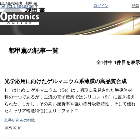
HOME
投稿者 : 都甲 薫
Select Language
▼
ログイン
登録
都甲 薫
都甲薫の記事一覧
全1件中
1件目を表示
光学応用に向けたゲルマニウム系薄膜の高品質合成
1. はじめに ゲルマニウム（Ge）は，初期に発見された半導体材
料の一つであるが，主流の電子産業ではシリコン（Si）に置き換え
られた。しかし，その高い屈折率や強い赤外吸収特性，そして優れ
たキャリア輸送特性により，フォトニ...
若手研究者の挑戦
2025.07.10