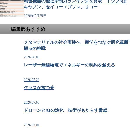
精密機器の他社牽制力ランキングを発表 トップ3は
キヤノン、セイコーエプソン、リコー
2026年7月29日
編集部おすすめ
メタマテリアルの社会実装へ 産学をつなぐ研究革新
拠点の挑戦
2026.08.05
レーザー無線給電でエネルギーの制約を越える
2026.07.23
グラスが放つ光
2026.07.08
ドローンとAIの進化 技術がもたらす脅威
2026.07.01