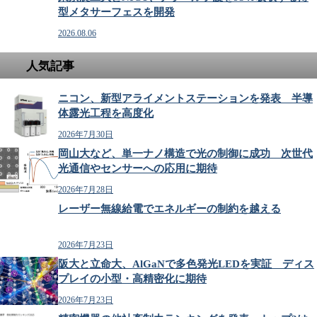
型メタサーフェスを開発
2026.08.06
人気記事
ニコン、新型アライメントステーションを発表 半導
体露光工程を高度化
2026年7月30日
岡山大など、単一ナノ構造で光の制御に成功 次世代
光通信やセンサーへの応用に期待
2026年7月28日
レーザー無線給電でエネルギーの制約を越える
2026年7月23日
阪大と立命大、AlGaNで多色発光LEDを実証 ディス
プレイの小型・高精密化に期待
2026年7月23日