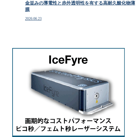
金並みの導電性と赤外透明性を有する高耐久酸化物薄
膜
2026.06.23