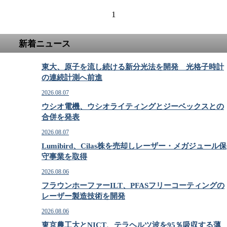
1
新着ニュース
東大、原子を流し続ける新分光法を開発 光格子時計
の連続計測へ前進
2026.08.07
ウシオ電機、ウシオライティングとジーベックスとの
合併を発表
2026.08.07
Lumibird、Cilas株を売却しレーザー・メガジュール保
守事業を取得
2026.08.06
フラウンホーファーILT、PFASフリーコーティングの
レーザー製造技術を開発
2026.08.06
東京農工大とNICT、テラヘルツ波を95％吸収する薄