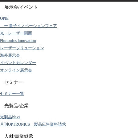
展示会/イベント
OPIE
ー 量子イノベーションフェア
光・レーザー関西
Photonics Innovation
レーザーソリューション
海外展示会
イベントカレンダー
オンライン展示会
セミナー
セミナー一覧
光製品/企業
光製品Navi
月刊OPTRONICS 製品広告資料請求
人材/事業継承