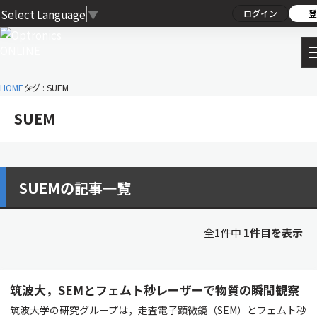
Select Language
▼
ログイン
登
HOME
タグ : SUEM
SUEM
SUEMの記事一覧
全1件中
1件目を表示
筑波大，SEMとフェムト秒レーザーで物質の瞬間観察
筑波大学の研究グループは，走査電子顕微鏡（SEM）とフェムト秒