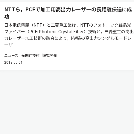
NTTら，PCFで加工用高出力レーザーの長距離伝送に成
功
日本電信電話（NTT）と三菱重工業は，NTTのフォトニック結晶光
ファイバー（PCF: Photonic Crystal Fiber）技術と，三菱重工の高出
力レーザー加工技術の融合により，kW級の高出力シングルモードレ
ーザ...
ニュース
光関連技術
研究開発
2018.05.01