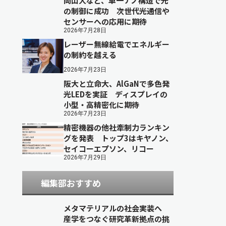
岡山大など、単一ナノ構造で光
の制御に成功 次世代光通信や
センサーへの応用に期待
2026年7月28日
レーザー無線給電でエネルギー
の制約を越える
2026年7月23日
阪大と立命大、AlGaNで多色発
光LEDを実証 ディスプレイの
小型・高精密化に期待
2026年7月23日
精密機器の他社牽制力ランキン
グを発表 トップ3はキヤノン、
セイコーエプソン、リコー
2026年7月29日
編集部おすすめ
メタマテリアルの社会実装へ
産学をつなぐ研究革新拠点の挑