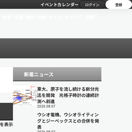
イベントカレンダー
ログイン
登録
新着
主張
解説
特集
キッズ
サイラジ
連載
新着ニュース
東大、原子を流し続ける新分光
法を開発 光格子時計の連続計
測へ前進
2026.08.07
ウシオ電機、ウシオライティン
グとジーベックスとの合併を発
目を表示
表