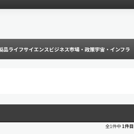
製品
ライフサイエンス
ビジネス
市場・政策
宇宙・インフラ
全1件中
1件