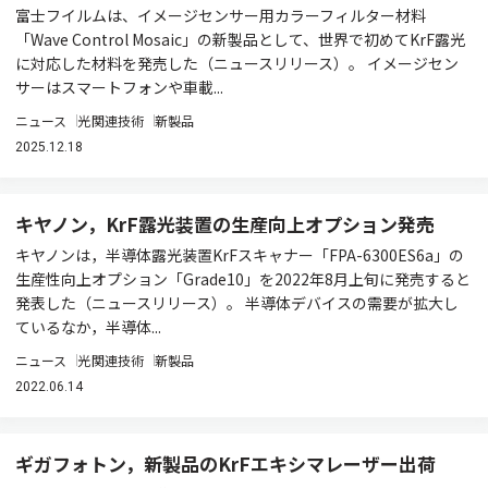
富士フイルムは、イメージセンサー用カラーフィルター材料
「Wave Control Mosaic」の新製品として、世界で初めてKrF露光
に対応した材料を発売した（ニュースリリース）。 イメージセン
サーはスマートフォンや車載...
ニュース
光関連技術
新製品
2025.12.18
キヤノン，KrF露光装置の生産向上オプション発売
キヤノンは，半導体露光装置KrFスキャナー「FPA-6300ES6a」の
生産性向上オプション「Grade10」を2022年8月上旬に発売すると
発表した（ニュースリリース）。 半導体デバイスの需要が拡大し
ているなか，半導体...
ニュース
光関連技術
新製品
2022.06.14
ギガフォトン，新製品のKrFエキシマレーザー出荷