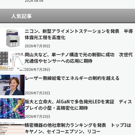
2026.08.06
人気記事
ニコン、新型アライメントステーションを発表 半導
体露光工程を高度化
2026年7月30日
岡山大など、単一ナノ構造で光の制御に成功 次世代
光通信やセンサーへの応用に期待
2026年7月28日
レーザー無線給電でエネルギーの制約を越える
2026年7月23日
阪大と立命大、AlGaNで多色発光LEDを実証 ディス
プレイの小型・高精密化に期待
2026年7月23日
精密機器の他社牽制力ランキングを発表 トップ3は
キヤノン、セイコーエプソン、リコー