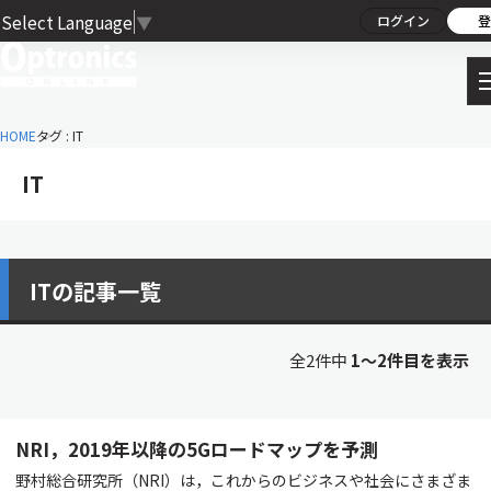
Select Language
▼
ログイン
登
HOME
タグ : IT
IT
ITの記事一覧
全2件中
1〜2件目を表示
NRI，2019年以降の5Gロードマップを予測
野村総合研究所（NRI）は，これからのビジネスや社会にさまざま