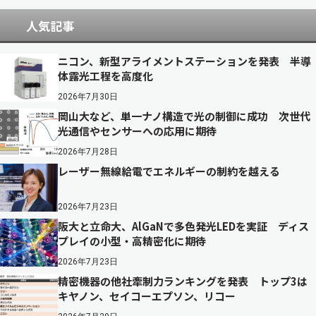
人気記事
ニコン、新型アライメントステーションを発表 半導
体露光工程を高度化
2026年7月30日
岡山大など、単一ナノ構造で光の制御に成功 次世代
光通信やセンサーへの応用に期待
2026年7月28日
レーザー無線給電でエネルギーの制約を越える
2026年7月23日
阪大と立命大、AlGaNで多色発光LEDを実証 ディス
プレイの小型・高精密化に期待
2026年7月23日
精密機器の他社牽制力ランキングを発表 トップ3は
キヤノン、セイコーエプソン、リコー