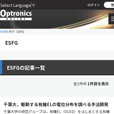
Select Language
▼
ログイン
登
HOME
タグ : ESFG
ESFG
ESFGの記事一覧
全1件中
1件目を表示
千葉大，駆動する有機ELの電位分布を調べる手法開発
千葉大学の研究グループは，有機EL（OLED）をはじめとする有機