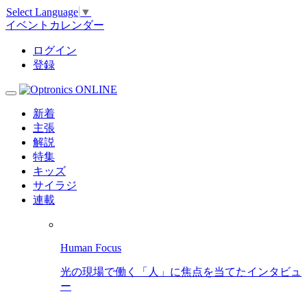
Select Language
▼
イベントカレンダー
ログイン
登録
新着
主張
解説
特集
キッズ
サイラジ
連載
Human Focus
光の現場で働く「人」に焦点を当てたインタビュ
ー