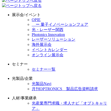
展示会/イベント
OPIE
ー 量子イノベーションフェア
光・レーザー関西
Photonics Innovation
レーザーソリューション
海外展示会
イベントカレンダー
オンライン展示会
セミナー
セミナー一覧
光製品/企業
光製品Navi
月刊OPTRONICS 製品広告資料請求
人材/事業継承
光産業専門求職・求人ナビ「オプトキャリ
ア」