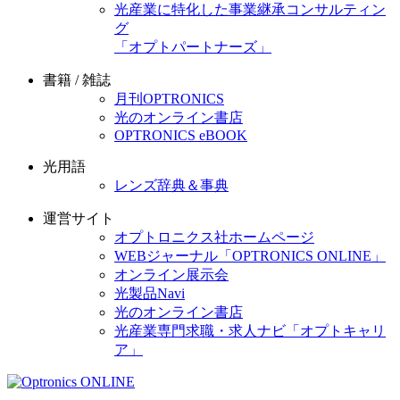
光産業に特化した事業継承コンサルティン
グ
「オプトパートナーズ」
書籍 / 雑誌
月刊OPTRONICS
光のオンライン書店
OPTRONICS eBOOK
光用語
レンズ辞典＆事典
運営サイト
オプトロニクス社ホームページ
WEBジャーナル「OPTRONICS ONLINE」
オンライン展示会
光製品Navi
光のオンライン書店
光産業専門求職・求人ナビ「オプトキャリ
ア」