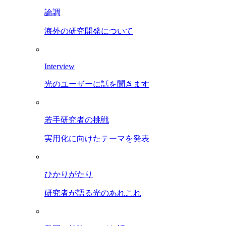
論調
海外の研究開発について
Interview
光のユーザーに話を聞きます
若手研究者の挑戦
実用化に向けたテーマを発表
ひかりがたり
研究者が語る光のあれこれ