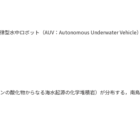
ボット（AUV：Autonomous Underwater Veh
ンの酸化物からなる海水起源の化学堆積岩）が分布する，南鳥島