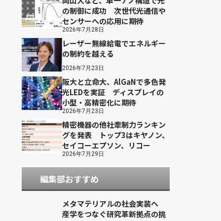
岡山大など、単一ナノ構造で光
の制御に成功 次世代光通信や
センサーへの応用に期待
2026年7月28日
レーザー無線給電でエネルギー
の制約を越える
2026年7月23日
阪大と立命大、AlGaNで多色発
光LEDを実証 ディスプレイの
小型・高精密化に期待
2026年7月23日
精密機器の他社牽制力ランキン
グを発表 トップ3はキヤノン、
セイコーエプソン、リコー
2026年7月29日
編集部おすすめ
メタマテリアルの社会実装へ
産学をつなぐ研究革新拠点の挑