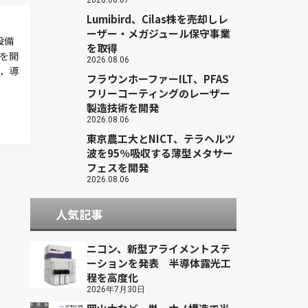
2026.08.07
Lumibird、Cilas株を売却しレ
ーザー・メガジュール保守事業
設備
を取得
売を開
2026.08.06
材，導
フラウンホーファーILT、PFAS
フリーコーティングのレーザー
製造技術を開発
2026.08.06
東京農工大とNICT、テラヘルツ
波を95％吸収する薄型メタサー
フェスを開発
2026.08.06
人気記事
ニコン、新型アライメントステ
ーションを発表 半導体露光工
程を高度化
2026年7月30日