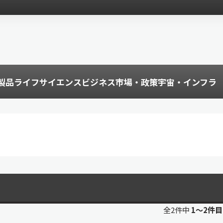
製品
ライフサイエンス
ビジネス
市場・政策
宇宙・インフラ
全2件中
1〜2件