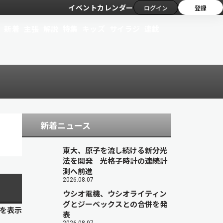
イベントカレンダー
ログイン
登録
新着
主張
解説
特集
キッズ
サイラジ
連載
新着ニュース
東大、原子を流し続ける新分光
法を開発 光格子時計の連続計
測へ前進
2026.08.07
ウシオ電機、ウシオライティン
グとジーベックスとの合併を発
目を表示
表