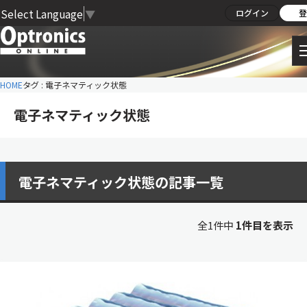
Select Language
▼
ログイン
登
HOME
タグ : 電子ネマティック状態
電子ネマティック状態
電子ネマティック状態の記事一覧
全1件中
1件目を表示