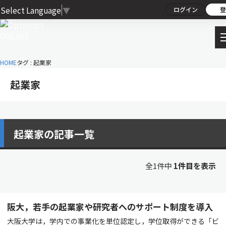
Select Language
▼
ログイン
登
HOME
タグ : 起業家
起業家
起業家の記事一覧
全1件中
1件目を表示
阪大，若手の起業家や研究者へのサポート制度を導入
大阪大学は，学内での事業化を単位認定し，学位取得ができる「ビ