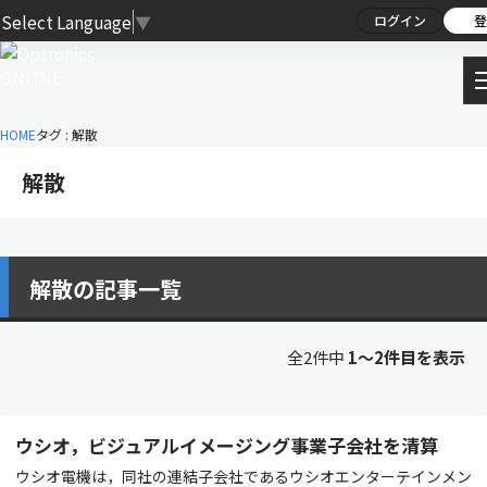
Select Language
▼
ログイン
登
HOME
タグ : 解散
解散
解散の記事一覧
全2件中
1〜2件目を表示
ウシオ，ビジュアルイメージング事業子会社を清算
ウシオ電機は，同社の連結子会社であるウシオエンターテインメン