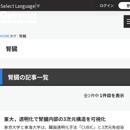
Select Language
▼
ログイン
登
HOME
タグ : 腎臓
腎臓
腎臓の記事一覧
全1件中
1件目を表示
東大，透明化で腎臓内部の3次元構造を可視化
東京大学と東海大学は，臓器透明化手法「CUBIC」と3次元免疫染